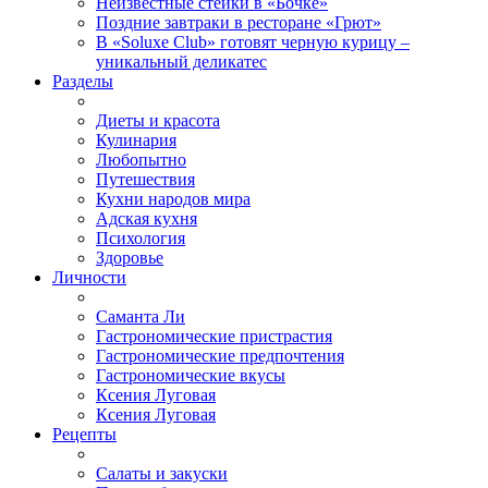
Неизвестные стейки в «Бочке»
Поздние завтраки в ресторане «Грют»
В «Soluxe Club» готовят черную курицу –
уникальный деликатес
Разделы
Диеты и красота
Кулинария
Любопытно
Путешествия
Кухни народов мира
Адская кухня
Психология
Здоровье
Личности
Саманта Ли
Гастрономические пристрастия
Гастрономические предпочтения
Гастрономические вкусы
Ксения Луговая
Ксения Луговая
Рецепты
Салаты и закуски