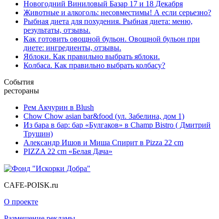
Новогодний Виниловый Базар 17 и 18 Декабря
Животные и алкоголь: несовместимы! А если серьезно?
Рыбная диета для похудения. Рыбная диета: меню,
результаты, отзывы.
Как готовить овощной бульон. Овощной бульон при
диете: ингредиенты, отзывы.
Яблоки. Как правильно выбрать яблоки.
Колбаса. Как правильно выбрать колбасу?
События
рестораны
Рем Акчурин в Blush
Chow Chow asian bar&food (ул. Забелина, дом 1)
Из бара в бар: бар «Булгаков» в Champ Bistro ( Дмитрий
Трушин)
Александр Ишов и Миша Спирит в Pizza 22 cm
PIZZA 22 cm «Белая Дача»
CAFE-POISK.ru
О проекте
Размещение рекламы