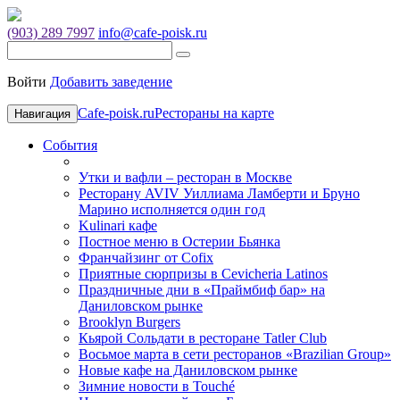
(903) 289 7997
info@cafe-poisk.ru
Войти
Добавить заведение
Cafe-poisk.ru
Рестораны на карте
Навигация
События
Утки и вафли – ресторан в Москве
Ресторану AVIV Уиллиама Ламберти и Бруно
Марино исполняется один год
Kulinari кафе
Постное меню в Остерии Бьянка
Франчайзинг от Cofix
Приятные сюрпризы в Cevicheria Latinos
Праздничные дни в «Праймбиф бар» на
Даниловском рынке
Brooklyn Burgers
Кьярой Сольдати в ресторане Tatler Club
Восьмое марта в сети ресторанов «Brazilian Group»
Новые кафе на Даниловском рынке
Зимние новости в Touché