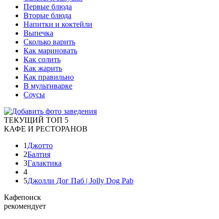
Первые блюда
Вторые блюда
Напитки и коктейли
Выпечка
Сколько варить
Как мариновать
Как солить
Как жарить
Как правильно
В мультиварке
Соусы
ТЕКУЩИЙ ТОП 5
КАФЕ И РЕСТОРАНОВ
1
Джотто
2
Балтия
3
Галактика
4
5
Джолли Дог Паб | Jolly Dog Pab
Кафепоиск
рекомендует