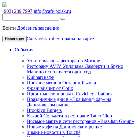
(903) 289 7997
info@cafe-poisk.ru
Войти
Добавить заведение
Cafe-poisk.ru
Рестораны на карте
Навигация
События
Утки и вафли – ресторан в Москве
Ресторану AVIV Уиллиама Ламберти и Бруно
Марино исполняется один год
Kulinari кафе
Постное меню в Остерии Бьянка
Франчайзинг от Cofix
Приятные сюрпризы в Cevicheria Latinos
Праздничные дни в «Праймбиф бар» на
Даниловском рынке
Brooklyn Burgers
Кьярой Сольдати в ресторане Tatler Club
Восьмое марта в сети ресторанов «Brazilian Group»
Новые кафе на Даниловском рынке
Зимние новости в Touché