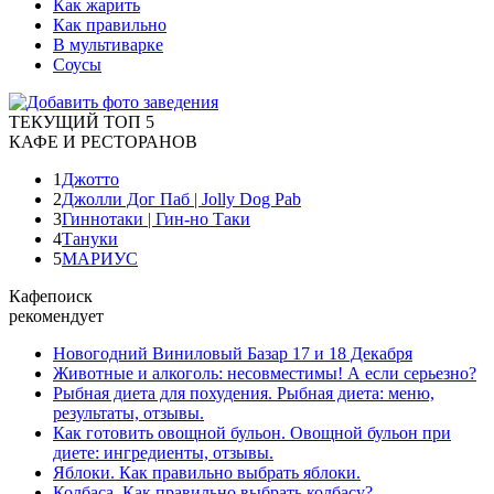
Как жарить
Как правильно
В мультиварке
Соусы
ТЕКУЩИЙ ТОП 5
КАФЕ И РЕСТОРАНОВ
1
Джотто
2
Джолли Дог Паб | Jolly Dog Pab
3
Гиннотаки | Гин-но Таки
4
Тануки
5
МАРИУС
Кафепоиск
рекомендует
Новогодний Виниловый Базар 17 и 18 Декабря
Животные и алкоголь: несовместимы! А если серьезно?
Рыбная диета для похудения. Рыбная диета: меню,
результаты, отзывы.
Как готовить овощной бульон. Овощной бульон при
диете: ингредиенты, отзывы.
Яблоки. Как правильно выбрать яблоки.
Колбаса. Как правильно выбрать колбасу?