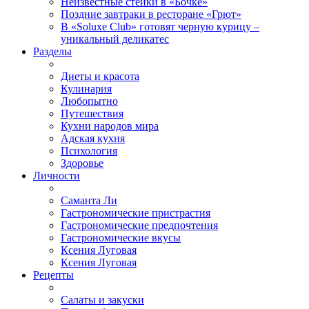
Неизвестные стейки в «Бочке»
Поздние завтраки в ресторане «Грют»
В «Soluxe Club» готовят черную курицу –
уникальный деликатес
Разделы
Диеты и красота
Кулинария
Любопытно
Путешествия
Кухни народов мира
Адская кухня
Психология
Здоровье
Личности
Саманта Ли
Гастрономические пристрастия
Гастрономические предпочтения
Гастрономические вкусы
Ксения Луговая
Ксения Луговая
Рецепты
Салаты и закуски