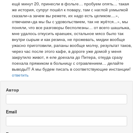
ещё минут 20, принесли в фольге… пробуем опять… такая
же история, супруг пошёл к повару, там с наглой ухмылкой
сказали«а зачем вы режете, их надо есть целиком....»,
отвечаем«да мы бы с удовольствием, так не жуётся...», мы
поняли, что все разговоры бесполезны… от всего шашлыка,
мне удалось откусить краешек, остальное мясо было так
внутри сырым и как резина, не прожевать, мидии вообще
ужасно приготовили, рапаны вообще молчу, результат таков,
через час после этого кафе, в дороге уже домой у меня
закрутило живот, я еле доехала до Питера, откуда сразу
поехала прямиком в больницу с отравлением… делайте
выводы!!! А мы будем писать в соответствующие инстанции!
ответить
Автор
Email