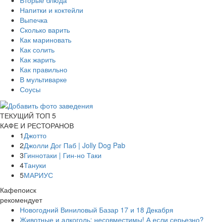
Вторые блюда
Напитки и коктейли
Выпечка
Сколько варить
Как мариновать
Как солить
Как жарить
Как правильно
В мультиварке
Соусы
ТЕКУЩИЙ ТОП 5
КАФЕ И РЕСТОРАНОВ
1
Джотто
2
Джолли Дог Паб | Jolly Dog Pab
3
Гиннотаки | Гин-но Таки
4
Тануки
5
МАРИУС
Кафепоиск
рекомендует
Новогодний Виниловый Базар 17 и 18 Декабря
Животные и алкоголь: несовместимы! А если серьезно?