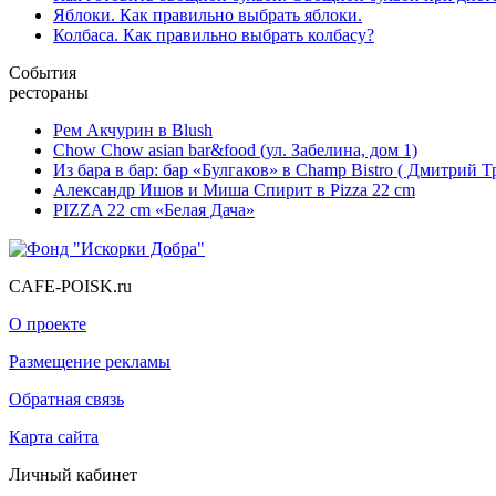
Яблоки. Как правильно выбрать яблоки.
Колбаса. Как правильно выбрать колбасу?
События
рестораны
Рем Акчурин в Blush
Chow Chow asian bar&food (ул. Забелина, дом 1)
Из бара в бар: бар «Булгаков» в Champ Bistro ( Дмитрий 
Александр Ишов и Миша Спирит в Pizza 22 cm
PIZZA 22 cm «Белая Дача»
CAFE-POISK.ru
О проекте
Размещение рекламы
Обратная связь
Карта сайта
Личный кабинет