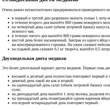
Очень важно неукоснительно придерживаться приведенного ни
в первый и третий дни разрешено выпить только 1 литр 
в течение второго дня выпейте 800 грамм нежирного молок
на четвертый день салат (объем литровой банки): капуста
зеленого чая;
в течение пятого дня выпейте 800 грамм нежирного моло
шестой день более насыщенный. Завтрак из одного яйца и 
же консервированного горошка. На ужин съешьте неболь
на седьмой день съешьте 0,1 кг творога, выпейте 0,5 литр
Двухнедельная диета медиков
Это более длительный вариант диеты медиков. Первые семь дн
восьмой и десятый день полностью повторяют первый и 
девятый день такой же как и второй;
на одиннадцатый день салат (объем литровой банки): сел
соли;
на двенадцатый день выпейте 1 литр молока, разделив его 
на тринадцатый день позавтракайте одним вареным яйцом 
последний четырнадцатый день повторяет первый.