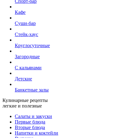
Спорт-бар
Кафе
Суши-бар
Стейк-хаус
Круглосуточные
Загородные
С кальянами
Детские
Банкетные залы
Кулинарные рецепты
легкие и полезные
Салаты и закуски
Первые блюда
Вторые блюда
Напитки и коктейли