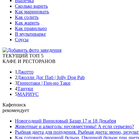
Выпечка
Сколько варить
Как мариновать
Как солить
Как жарить
Как правильно
В мультиварке
Соусы
ТЕКУЩИЙ ТОП 5
КАФЕ И РЕСТОРАНОВ
1
Джотто
2
Джолли Дог Паб | Jolly Dog Pab
3
Гиннотаки | Гин-но Таки
4
Тануки
5
МАРИУС
Кафепоиск
рекомендует
Новогодний Виниловый Базар 17 и 18 Декабря
Животные и алкоголь: несовместимы! А если серьезно?
Рыбная диета для похудения. Рыбная диета: меню, результ
Как готовить овощной бульон. Овощной бульон при диете