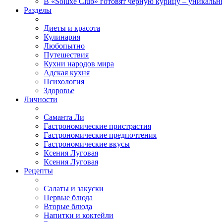
В «Soluxe Club» готовят черную курицу – уникальн
Разделы
Диеты и красота
Кулинария
Любопытно
Путешествия
Кухни народов мира
Адская кухня
Психология
Здоровье
Личности
Саманта Ли
Гастрономические пристрастия
Гастрономические предпочтения
Гастрономические вкусы
Ксения Луговая
Ксения Луговая
Рецепты
Салаты и закуски
Первые блюда
Вторые блюда
Напитки и коктейли