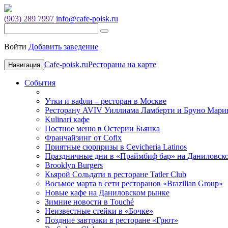
(903) 289 7997
info@cafe-poisk.ru
Войти
Добавить заведение
Cafe-poisk.ru
Рестораны на карте
Навигация
События
Утки и вафли – ресторан в Москве
Ресторану AVIV Уиллиама Ламберти и Бруно Марин
Kulinari кафе
Постное меню в Остерии Бьянка
Франчайзинг от Cofix
Приятные сюрпризы в Cevicheria Latinos
Праздничные дни в «Праймбиф бар» на Даниловск
Brooklyn Burgers
Кьярой Сольдати в ресторане Tatler Club
Восьмое марта в сети ресторанов «Brazilian Group»
Новые кафе на Даниловском рынке
Зимние новости в Touché
Неизвестные стейки в «Бочке»
Поздние завтраки в ресторане «Грют»