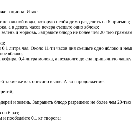
же рациона. Итак:
минеральной воды, которую необходимо разделить на 6 приемов;
а, а в девять часов вечера съешьте одно яблоко;
, зелень и морковь. Заправьте блюдо не более чем 20-тью грамма
ка;
0,1 литра чая. Около 11-ти часов дня съешьте одно яблоко и нем
шое яблоко;
а кефира, 0,4 литра молока, а незадолго до сна привычную чашку 
ей такие же как описано выше. А вот продолжение:
третий;
ьдерей и зелень. Заправить блюдо разрешено не более чем 20-т
на 6 раз;
и пообедайте 0,1 кг творога;