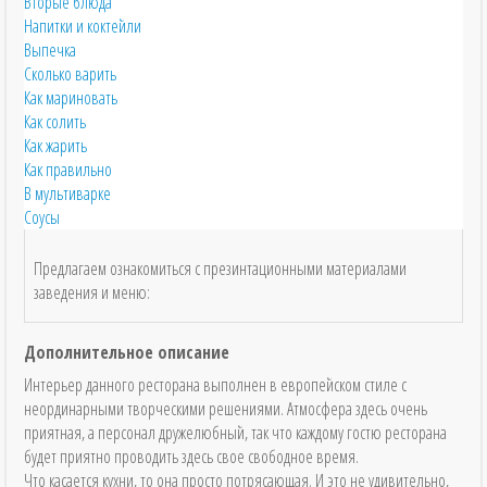
Вторые блюда
Напитки и коктейли
Выпечка
Сколько варить
Как мариновать
Как солить
Как жарить
Как правильно
В мультиварке
Соусы
Предлагаем ознакомиться с презинтационными материалами
заведения и меню:
Дополнительное описание
Интерьер данного ресторана выполнен в европейском стиле с
неординарными творческими решениями. Атмосфера здесь очень
приятная, а персонал дружелюбный, так что каждому гостю ресторана
будет приятно проводить здесь свое свободное время.
Что касается кухни, то она просто потрясающая. И это не удивительно,