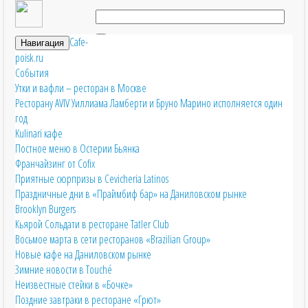
Cafe-
Навигация
poisk.ru
События
Утки и вафли – ресторан в Москве
Ресторану AVIV Уиллиама Ламберти и Бруно Марино исполняется один
год
Городское кафе 317
Kulinari кафе
Тип:
Ресторан, Бар, Пивной ресторан,
Постное меню в Остерии Бьянка
Кафе
Франчайзинг от Cofix
Добавить в
Кухня:
Вегетарианская кухня, Домашняя
Приятные сюрпризы в Cevicheria Latinos
кухня, Европейская кухня, Русская кухня,
избранное
Праздничные дни в «Праймбиф бар» на Даниловском рынке
Смешанная кухня
Brooklyn Burgers
Метро:
Краснопресненская
Кьярой Сольдати в ресторане Tatler Club
Адрес:
г. Москва, Глубокий переулок, дом 1/2
Восьмое марта в сети ресторанов «Brazilian Group»
Контактный телефон:
(495) 605-19-97
Новые кафе на Даниловском рынке
Сайт:
http://www.317.ru/
Зимние новости в Touché
E-mail:
нет
Неизвестные стейки в «Бочке»
Режим работы:
С 11.00 до 23.00
Поздние завтраки в ресторане «Грют»