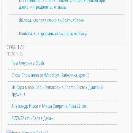
Как готовить овощной бульон. Овощной бульон при
диете: ингредиенты, отзывы.
Яблоки. Как правильно выбрать яблоки.
Колбаса. Как правильно выбрать колбасу?
СОБЫТИЯ
РЕСТОРАНЫ
Рем Акчурин в Blush
Chow Chow asian bar&food (ул. Забелина, дом 1)
Из бара в бар: бар «Булгаков» в Champ Bistro ( Дмитрий
Трушин)
Александр Ишов и Миша Спирит в Pizza 22 cm
PIZZA 22 cm «Белая Дача»