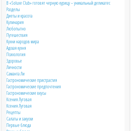
Выходные дни:
без выходных
В «Soluxe Club» готовят черную курицу – уникальный деликатес
Средний счет:
500-1000
Разделы
Скидки:
нет
Диеты и красота
Музыка:
Фоновая
Кулинария
Особенность:
Спутниковое ТВ
Любопытно
Предложения:
Винная карта, Вино по бокалам, Еда на вынос,
Путешествия
Завтраки, Постное меню
Кухни народов мира
Адская кухня
Фото
Психология
Расположение
Здоровье
Личности
Саманта Ли
Гастрономические пристрастия
Расположение заведения на карте
Гастрономические предпочтения
Гастрономические вкусы
Ксения Луговая
Ксения Луговая
Рецепты
Салаты и закуски
Первые блюда