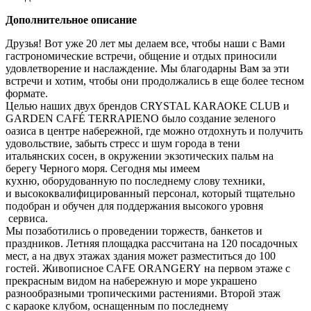
Дополнительное описание
Друзья! Вот уже 20 лет мы делаем все, чтобы наши с Вами
гастрономические встречи, общение и отдых приносили
удовлетворение и наслаждение. Мы благодарны Вам за эти
встречи и хотим, чтобы они продолжались в еще более тесном
формате.
Целью наших двух брендов CRYSTAL КАRАОКЕ CLUB и
GARDEN CAFÉ TERRAPIENO было создание зеленого
оазиса в центре набережной, где можно отдохнуть и получить
удовольствие, забыть стресс и шум города в тени
итальянских сосен, в окружении экзотических пальм на
берегу Черного моря. Сегодня мы имеем
кухню, оборудованную по последнему слову техники,
и высококвалифицированный персонал, который тщательно
подобран и обучен для поддержания высокого уровня
сервиса.
Мы позаботились о проведении торжеств, банкетов и
праздников. Летняя площадка рассчитана на 120 посадочных
мест, а на двух этажах здания может разместиться до 100
гостей. Живописное CAFE ORANGERY на первом этаже с
прекрасным видом на набережную и море украшено
разнообразными тропическими растениями. Второй этаж
с караоке клубом, оснащенным по последнему