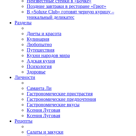
Неизвестные стейки в «Бочке»
Поздние завтраки в ресторане «Грют»
В «Soluxe Club» готовят черную курицу –
уникальный деликатес
Разделы
Диеты и красота
Кулинария
Любопытно
Путешествия
Кухни народов мира
Адская кухня
Психология
Здоровье
Личности
Саманта Ли
Гастрономические пристрастия
Гастрономические предпочтения
Гастрономические вкусы
Ксения Луговая
Ксения Луговая
Рецепты
Салаты и закуски