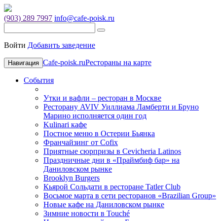
(903) 289 7997
info@cafe-poisk.ru
Войти
Добавить заведение
Cafe-poisk.ru
Рестораны на карте
Навигация
События
Утки и вафли – ресторан в Москве
Ресторану AVIV Уиллиама Ламберти и Бруно
Марино исполняется один год
Kulinari кафе
Постное меню в Остерии Бьянка
Франчайзинг от Cofix
Приятные сюрпризы в Cevicheria Latinos
Праздничные дни в «Праймбиф бар» на
Даниловском рынке
Brooklyn Burgers
Кьярой Сольдати в ресторане Tatler Club
Восьмое марта в сети ресторанов «Brazilian Group»
Новые кафе на Даниловском рынке
Зимние новости в Touché