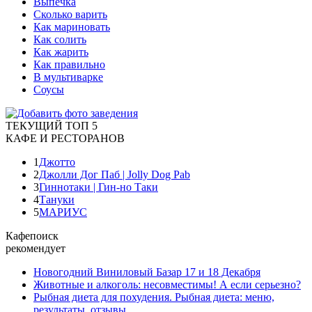
Выпечка
Сколько варить
Как мариновать
Как солить
Как жарить
Как правильно
В мультиварке
Соусы
ТЕКУЩИЙ ТОП 5
КАФЕ И РЕСТОРАНОВ
1
Джотто
2
Джолли Дог Паб | Jolly Dog Pab
3
Гиннотаки | Гин-но Таки
4
Тануки
5
МАРИУС
Кафепоиск
рекомендует
Новогодний Виниловый Базар 17 и 18 Декабря
Животные и алкоголь: несовместимы! А если серьезно?
Рыбная диета для похудения. Рыбная диета: меню,
результаты, отзывы.