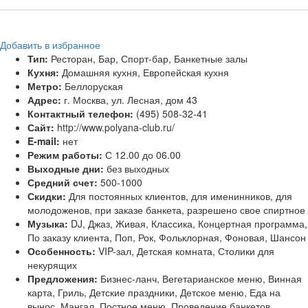
Добавить в избранное
Тип:
Ресторан, Бар, Спорт-бар, Банкетные залы
Кухня:
Домашняя кухня, Европейская кухня
Метро:
Беллоруская
Адрес:
г. Москва, ул. Лесная, дом 43
Контактный телефон:
(495) 508-32-41
Сайт:
http://www.polyana-club.ru/
E-mail:
нет
Режим работы:
С 12.00 до 06.00
Выходные дни:
без выходных
Средний счет:
500-1000
Скидки:
Для постоянных клиентов, для именинников, для
молодоженов, при заказе банкета, разрешено свое спиртное
Музыка:
DJ, Джаз, Живая, Классика, Концертная программа,
По заказу клиента, Поп, Рок, Фольклорная, Фоновая, Шансон
Особенность:
VIP-зал, Детская комната, Столики для
некурящих
Предложения:
Бизнес-ланч, Вегетарианское меню, Винная
карта, Гриль, Детские праздники, Детское меню, Еда на
вынос, Мангал, Постное меню, Проведение банкетов