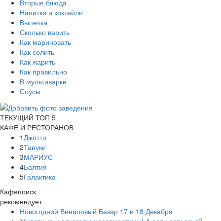
Вторые блюда
Напитки и коктейли
Выпечка
Сколько варить
Как мариновать
Как солить
Как жарить
Как правильно
В мультиварке
Соусы
ТЕКУЩИЙ ТОП 5
КАФЕ И РЕСТОРАНОВ
1
Джотто
2
Тануки
3
МАРИУС
4
Балтия
5
Галактика
Кафепоиск
рекомендует
Новогодний Виниловый Базар 17 и 18 Декабря
Животные и алкоголь: несовместимы! А если серьезно?