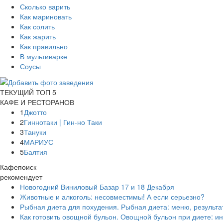
Сколько варить
Как мариновать
Как солить
Как жарить
Как правильно
В мультиварке
Соусы
ТЕКУЩИЙ ТОП 5
КАФЕ И РЕСТОРАНОВ
1
Джотто
2
Гиннотаки | Гин-но Таки
3
Тануки
4
МАРИУС
5
Балтия
Кафепоиск
рекомендует
Новогодний Виниловый Базар 17 и 18 Декабря
Животные и алкоголь: несовместимы! А если серьезно?
Рыбная диета для похудения. Рыбная диета: меню, результа
Как готовить овощной бульон. Овощной бульон при диете: ин