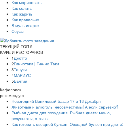
Как мариновать
Как солить
Как жарить
Как правильно
В мультиварке
Соусы
ТЕКУЩИЙ ТОП 5
КАФЕ И РЕСТОРАНОВ
1
Джотто
2
Гиннотаки | Гин-но Таки
3
Тануки
4
МАРИУС
5
Балтия
Кафепоиск
рекомендует
Новогодний Виниловый Базар 17 и 18 Декабря
Животные и алкоголь: несовместимы! А если серьезно?
Рыбная диета для похудения. Рыбная диета: меню,
результаты, отзывы.
Как готовить овощной бульон. Овощной бульон при диете: