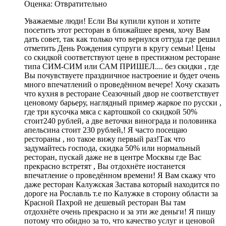
Оценка: Отвратительно
Уважаемые люди! Если Вы купили купон и хотите
посетить этот ресторан в ближайшее время, хочу Вам
дать совет, так как только что вернулся оттуда где решил
отметить День Рождения супруги в кругу семьи! Цены
со скидкой соответствуют цене в престижном ресторане
типа СИМ-СИМ или САМ ПРИШЕЛ.... без скидки , где
Вы почувствуете праздничное настроение и будет очень
много впечатлений о проведённом вечере! Хочу сказать
что кухня в ресторане Сеазочный двор не соответствует
ценовому барьеру, наглядный пример жаркое по русски ,
где три кусочка мяса с картошкой со скидкой 50%
стоит240 рублей, а две веточки винограда и половинка
апельсина стоит 230 рублей,! Я часто посещаю
рестораны , но такое вижу первый раз!Так что
задумайтесь господа, скидка 50% или нормальный
ресторан, пускай даже не в центре Москвы где Вас
прекрасно встретят , Вы отдохнёте иостанется
впечатление о проведённом времени! Я Вам скажу что
даже ресторан Калужская Застава который находится по
дороге на Рославль т.е по Калужке в сторону области за
Красной Пахрой не дешевый ресторан Вы там
отдохнёте очень прекрасно и за эти же деньги! Я пишу
потому что обидно за то, что качество услуг и ценовой