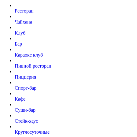
Ресторан
Чайхана
Клуб
Бар
Караоке клуб
Пивной ресторан
Пиццерия
Спорт-бар
Кафе
Суши-бар
Стейк-хаус
Круглосуточные