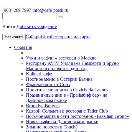
(903) 289 7997
info@cafe-poisk.ru
Войти
Добавить заведение
Cafe-poisk.ru
Рестораны на карте
Навигация
События
Утки и вафли – ресторан в Москве
Ресторану AVIV Уиллиама Ламберти и Бруно
Марино исполняется один год
Kulinari кафе
Постное меню в Остерии Бьянка
Франчайзинг от Cofix
Приятные сюрпризы в Cevicheria Latinos
Праздничные дни в «Праймбиф бар» на
Даниловском рынке
Brooklyn Burgers
Кьярой Сольдати в ресторане Tatler Club
Восьмое марта в сети ресторанов «Brazilian Group»
Новые кафе на Даниловском рынке
Зимние новости в Touché