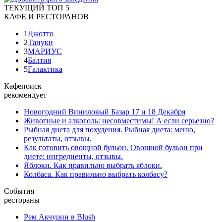
ТЕКУЩИЙ ТОП 5
КАФЕ И РЕСТОРАНОВ
1
Джотто
2
Тануки
3
МАРИУС
4
Балтия
5
Галактика
Кафепоиск
рекомендует
Новогодний Виниловый Базар 17 и 18 Декабря
Животные и алкоголь: несовместимы! А если серьезно?
Рыбная диета для похудения. Рыбная диета: меню,
результаты, отзывы.
Как готовить овощной бульон. Овощной бульон при
диете: ингредиенты, отзывы.
Яблоки. Как правильно выбрать яблоки.
Колбаса. Как правильно выбрать колбасу?
События
рестораны
Рем Акчурин в Blush