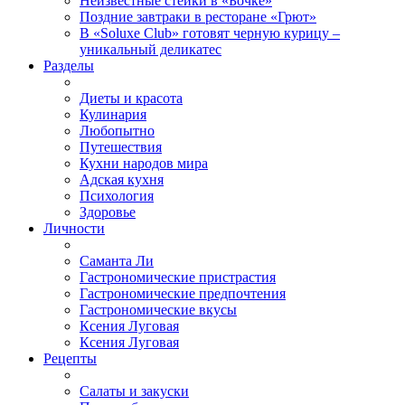
Неизвестные стейки в «Бочке»
Поздние завтраки в ресторане «Грют»
В «Soluxe Club» готовят черную курицу –
уникальный деликатес
Разделы
Диеты и красота
Кулинария
Любопытно
Путешествия
Кухни народов мира
Адская кухня
Психология
Здоровье
Личности
Саманта Ли
Гастрономические пристрастия
Гастрономические предпочтения
Гастрономические вкусы
Ксения Луговая
Ксения Луговая
Рецепты
Салаты и закуски