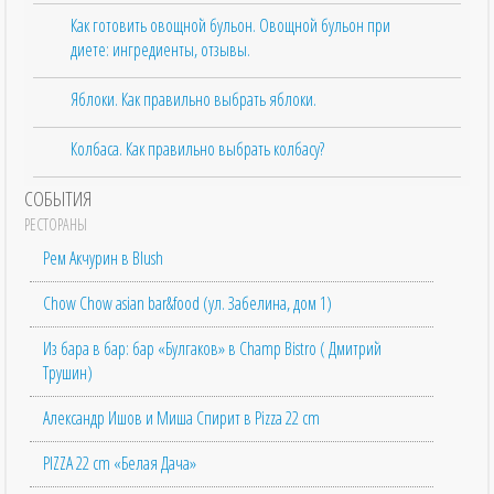
Как готовить овощной бульон. Овощной бульон при
диете: ингредиенты, отзывы.
Яблоки. Как правильно выбрать яблоки.
Колбаса. Как правильно выбрать колбасу?
СОБЫТИЯ
РЕСТОРАНЫ
Рем Акчурин в Blush
Chow Chow asian bar&food (ул. Забелина, дом 1)
Из бара в бар: бар «Булгаков» в Champ Bistro ( Дмитрий
Трушин)
Александр Ишов и Миша Спирит в Pizza 22 cm
PIZZA 22 cm «Белая Дача»