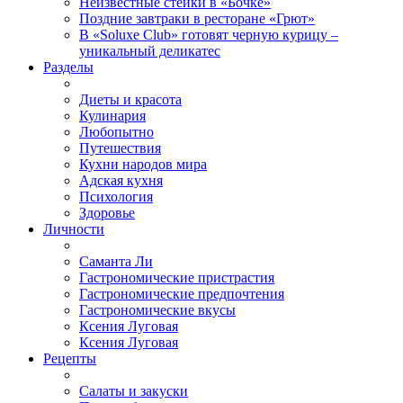
Неизвестные стейки в «Бочке»
Поздние завтраки в ресторане «Грют»
В «Soluxe Club» готовят черную курицу –
уникальный деликатес
Разделы
Диеты и красота
Кулинария
Любопытно
Путешествия
Кухни народов мира
Адская кухня
Психология
Здоровье
Личности
Саманта Ли
Гастрономические пристрастия
Гастрономические предпочтения
Гастрономические вкусы
Ксения Луговая
Ксения Луговая
Рецепты
Салаты и закуски