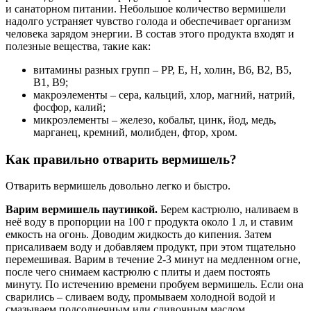
и санаторном питании. Небольшое количество вермишели
надолго устраняет чувство голода и обеспечивает организм
человека зарядом энергии. В состав этого продукта входят и
полезные вещества, такие как:
витамины разных групп – РР, Е, Н, холин, В6, В2, В5,
В1, В9;
макроэлементы – сера, кальций, хлор, магний, натрий,
фосфор, калий;
микроэлементы – железо, кобальт, цинк, йод, медь,
марганец, кремний, молибден, фтор, хром.
Как правильно отварить вермишель?
Отварить вермишель довольно легко и быстро.
Варим вермишель паутинкой.
Берем кастрюлю, наливаем в
неё воду в пропорции на 100 г продукта около 1 л, и ставим
емкость на огонь. Доводим жидкость до кипения. Затем
присаливаем воду и добавляем продукт, при этом тщательно
перемешивая. Варим в течение 2-3 минут на медленном огне,
после чего снимаем кастрюлю с плиты и даем постоять
минуту. По истечению времени пробуем вермишель. Если она
сварились – сливаем воду, промываем холодной водой и
смазываем подсолнечным или сливочным маслом.