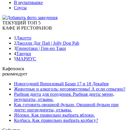
В мультиварке
Соусы
ТЕКУЩИЙ ТОП 5
КАФЕ И РЕСТОРАНОВ
1
Джотто
2
Джолли Дог Паб | Jolly Dog Pab
3
Гиннотаки | Гин-но Таки
4
Тануки
5
МАРИУС
Кафепоиск
рекомендует
Новогодний Виниловый Базар 17 и 18 Декабря
Животные и алкоголь: несовместимы! А если серьезно?
Рыбная диета для похудения. Рыбная диета: меню,
результаты, отзывы.
Как готовить овощной бульон. Овощной бульон при
диете: ингредиенты, отзывы.
Яблоки. Как правильно выбрать яблоки.
Колбаса. Как правильно выбрать колбасу?