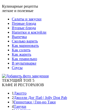
Кулинарные рецепты
легкие и полезные
Салаты и закуски
Первые блюда
Вторые блюда
Напитки и коктейли
Выпечка
Сколько варить
Как мариновать
Как солить
Как жарить
Как правильно
В мультиварке
Соусы
ТЕКУЩИЙ ТОП 5
КАФЕ И РЕСТОРАНОВ
1
Джотто
2
Джолли Дог Паб | Jolly Dog Pab
3
Гиннотаки | Гин-но Таки
4
Тануки