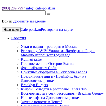
(903) 289 7997
info@cafe-poisk.ru
Войти
Добавить заведение
Cafe-poisk.ru
Рестораны на карте
Навигация
События
Утки и вафли – ресторан в Москве
Ресторану AVIV Уиллиама Ламберти и Бруно
Марино исполняется один год
Kulinari кафе
Постное меню в Остерии Бьянка
Франчайзинг от Cofix
Приятные сюрпризы в Cevicheria Latinos
Праздничные дни в «Праймбиф бар» на
Даниловском рынке
Brooklyn Burgers
Кьярой Сольдати в ресторане Tatler Club
Восьмое марта в сети ресторанов «Brazilian Group»
Новые кафе на Даниловском рынке
Зимние новости в Touché