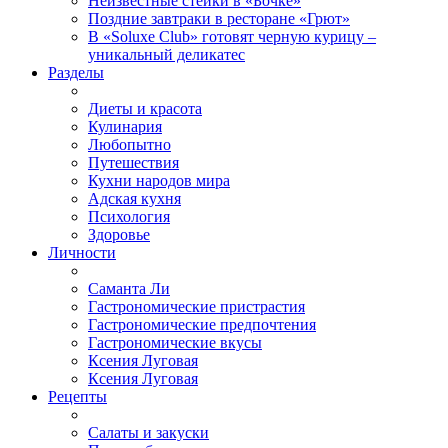
Неизвестные стейки в «Бочке»
Поздние завтраки в ресторане «Грют»
В «Soluxe Club» готовят черную курицу –
уникальный деликатес
Разделы
Диеты и красота
Кулинария
Любопытно
Путешествия
Кухни народов мира
Адская кухня
Психология
Здоровье
Личности
Саманта Ли
Гастрономические пристрастия
Гастрономические предпочтения
Гастрономические вкусы
Ксения Луговая
Ксения Луговая
Рецепты
Салаты и закуски