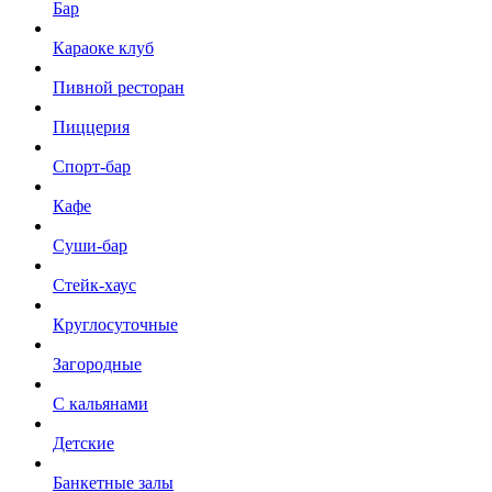
Бар
Караоке клуб
Пивной ресторан
Пиццерия
Спорт-бар
Кафе
Суши-бар
Стейк-хаус
Круглосуточные
Загородные
С кальянами
Детские
Банкетные залы