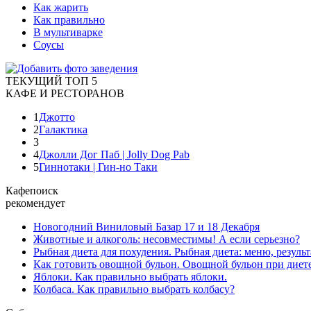
Как жарить
Как правильно
В мультиварке
Соусы
ТЕКУЩИЙ ТОП 5
КАФЕ И РЕСТОРАНОВ
1
Джотто
2
Галактика
3
4
Джолли Дог Паб | Jolly Dog Pab
5
Гиннотаки | Гин-но Таки
Кафепоиск
рекомендует
Новогодний Виниловый Базар 17 и 18 Декабря
Животные и алкоголь: несовместимы! А если серьезно?
Рыбная диета для похудения. Рыбная диета: меню, результ
Как готовить овощной бульон. Овощной бульон при диете
Яблоки. Как правильно выбрать яблоки.
Колбаса. Как правильно выбрать колбасу?