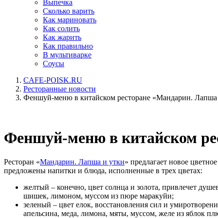
Выпечка
Сколько варить
Как мариновать
Как солить
Как жарить
Как правильно
В мультиварке
Соусы
CAFE-POISK.RU
Ресторанные новости
Феншуй-меню в китайском ресторане «Мандарин. Лапша
Феншуй-меню в китайском ре
Ресторан «
Мандарин. Лапша и утки
» предлагает новое цветно
предложены напитки и блюда, исполненные в трех цветах:
желтый – конечно, цвет солнца и золота, привлечет душе
шишек, лимоном, муссом из пюре маракуйи;
зеленый – цвет елок, восстановления сил и умиротворен
апельсина, меда, лимона, мяты, муссом, желе из яблок пл