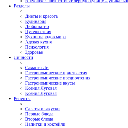
В «Soluxe Club» готовят черную курицу – уникальн
Разделы
Диеты и красота
Кулинария
Любопытно
Путешествия
Кухни народов мира
Адская кухня
Психология
Здоровье
Личности
Саманта Ли
Гастрономические пристрастия
Гастрономические предпочтения
Гастрономические вкусы
Ксения Луговая
Ксения Луговая
Рецепты
Салаты и закуски
Первые блюда
Вторые блюда
Напитки и коктейли