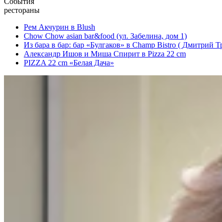
События
рестораны
Рем Акчурин в Blush
Chow Chow asian bar&food (ул. Забелина, дом 1)
Из бара в бар: бар «Булгаков» в Champ Bistro ( Дмитрий 
Александр Ишов и Миша Спирит в Pizza 22 cm
PIZZA 22 cm «Белая Дача»