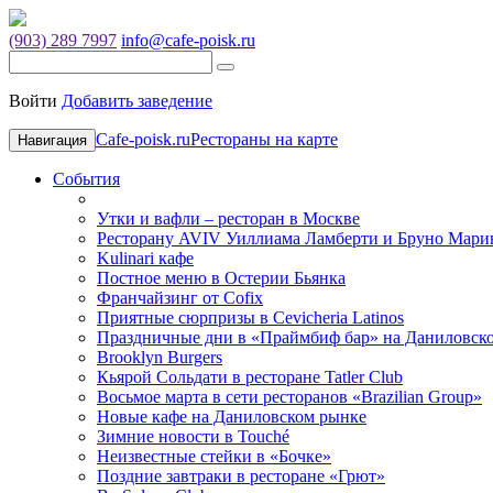
(903) 289 7997
info@cafe-poisk.ru
Войти
Добавить заведение
Cafe-poisk.ru
Рестораны на карте
Навигация
События
Утки и вафли – ресторан в Москве
Ресторану AVIV Уиллиама Ламберти и Бруно Марин
Kulinari кафе
Постное меню в Остерии Бьянка
Франчайзинг от Cofix
Приятные сюрпризы в Cevicheria Latinos
Праздничные дни в «Праймбиф бар» на Даниловск
Brooklyn Burgers
Кьярой Сольдати в ресторане Tatler Club
Восьмое марта в сети ресторанов «Brazilian Group»
Новые кафе на Даниловском рынке
Зимние новости в Touché
Неизвестные стейки в «Бочке»
Поздние завтраки в ресторане «Грют»