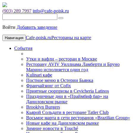
(903) 289 7997
info@cafe-poisk.ru
Войти
Добавить заведение
Cafe-poisk.ru
Рестораны на карте
Навигация
События
Утки и вафли – ресторан в Москве
Ресторану AVIV Уиллиама Ламберти и Бруно
Марино исполняется один год
Kulinari кафе
Постное меню в Остерии Бьянка
Франчайзинг от Cofix
Приятные сюрпризы в Cevicheria Latinos
Праздничные дни в «Праймбиф бар» на
Даниловском рынке
Brooklyn Burgers
Кьярой Сольдати в ресторане Tatler Club
Восьмое марта в сети ресторанов «Brazilian Group»
Новые кафе на Даниловском рынке
Зимние новости в Touché