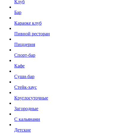
Клуб
Бар
Караоке клуб
Пивной ресторан
Пиццерия
Спорт-бар
Кафе
Суши-бар
Стейк-хаус
Круглосуточные
Загородные
С кальянами
Детские