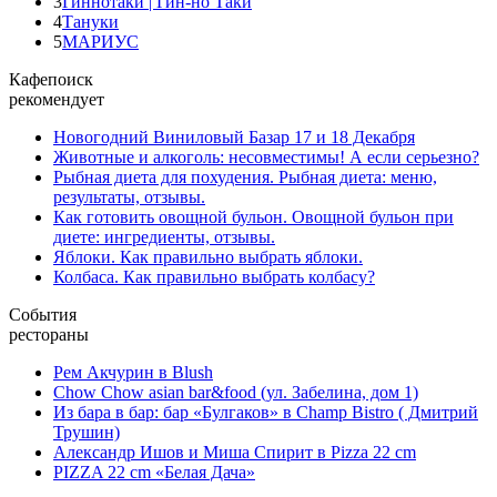
3
Гиннотаки | Гин-но Таки
4
Тануки
5
МАРИУС
Кафепоиск
рекомендует
Новогодний Виниловый Базар 17 и 18 Декабря
Животные и алкоголь: несовместимы! А если серьезно?
Рыбная диета для похудения. Рыбная диета: меню,
результаты, отзывы.
Как готовить овощной бульон. Овощной бульон при
диете: ингредиенты, отзывы.
Яблоки. Как правильно выбрать яблоки.
Колбаса. Как правильно выбрать колбасу?
События
рестораны
Рем Акчурин в Blush
Chow Chow asian bar&food (ул. Забелина, дом 1)
Из бара в бар: бар «Булгаков» в Champ Bistro ( Дмитрий
Трушин)
Александр Ишов и Миша Спирит в Pizza 22 cm
PIZZA 22 cm «Белая Дача»