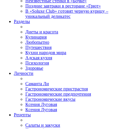
Неизвестные стейки в «Бочке»
Поздние завтраки в ресторане «Грют»
В «Soluxe Club» готовят черную курицу –
уникальный деликатес
Разделы
Диеты и красота
Кулинария
Любопытно
Путешествия
Кухни народов мира
Адская кухня
Психология
Здоровье
Личности
Саманта Ли
Гастрономические пристрастия
Гастрономические предпочтения
Гастрономические вкусы
Ксения Луговая
Ксения Луговая
Рецепты
Салаты и закуски