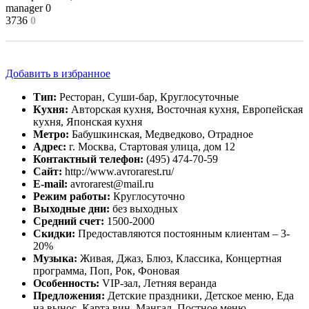
manager
0
3736
0
Добавить в избранное
Тип:
Ресторан, Суши-бар, Круглосуточные
Кухня:
Авторская кухня, Восточная кухня, Европейская
кухня, Японская кухня
Метро:
Бабушкинская, Медведково, Отрадное
Адрес:
г. Москва, Стартовая улица, дом 12
Контактный телефон:
(495) 474-70-59
Сайт:
http://www.avrorarest.ru/
E-mail:
avrorarest@mail.ru
Режим работы:
Круглосуточно
Выходные дни:
без выходных
Средний счет:
1500-2000
Скидки:
Предоставляются постоянным клиентам – 3-
20%
Музыка:
Живая, Джаз, Блюз, Классика, Концертная
программа, Поп, Рок, Фоновая
Особенность:
VIP-зал, Летняя веранда
Предложения:
Детские праздники, Детское меню, Еда
на вынос, Карта вин, Мангал, Постное меню,