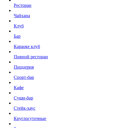
Ресторан
Чайхана
Клуб
Бар
Караоке клуб
Пивной ресторан
Пиццерия
Спорт-бар
Кафе
Суши-бар
Стейк-хаус
Круглосуточные