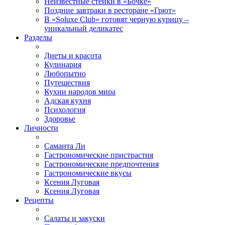
Неизвестные стейки в «Бочке»
Поздние завтраки в ресторане «Грют»
В «Soluxe Club» готовят черную курицу –
уникальный деликатес
Разделы
Диеты и красота
Кулинария
Любопытно
Путешествия
Кухни народов мира
Адская кухня
Психология
Здоровье
Личности
Саманта Ли
Гастрономические пристрастия
Гастрономические предпочтения
Гастрономические вкусы
Ксения Луговая
Ксения Луговая
Рецепты
Салаты и закуски