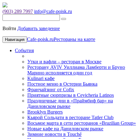
(903) 289 7997
info@cafe-poisk.ru
Войти
Добавить заведение
Cafe-poisk.ru
Рестораны на карте
Навигация
События
Утки и вафли – ресторан в Москве
Ресторану AVIV Уиллиама Ламберти и Бруно
Марино исполняется один год
Kulinari кафе
Постное меню в Остерии Бьянка
Франчайзинг от Cofix
Приятные сюрпризы в Cevicheria Latinos
Праздничные дни в «Праймбиф бар» на
Даниловском рынке
Brooklyn Burgers
Кьярой Сольдати в ресторане Tatler Club
Восьмое марта в сети ресторанов «Brazilian Group»
Новые кафе на Даниловском рынке
Зимние новости в Touché