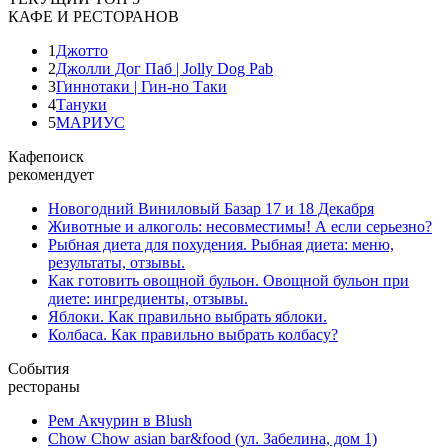
КАФЕ И РЕСТОРАНОВ
1
Джотто
2
Джолли Дог Паб | Jolly Dog Pab
3
Гиннотаки | Гин-но Таки
4
Тануки
5
МАРИУС
Кафепоиск
рекомендует
Новогодний Виниловый Базар 17 и 18 Декабря
Животные и алкоголь: несовместимы! А если серьезно?
Рыбная диета для похудения. Рыбная диета: меню,
результаты, отзывы.
Как готовить овощной бульон. Овощной бульон при
диете: ингредиенты, отзывы.
Яблоки. Как правильно выбрать яблоки.
Колбаса. Как правильно выбрать колбасу?
События
рестораны
Рем Акчурин в Blush
Chow Chow asian bar&food (ул. Забелина, дом 1)