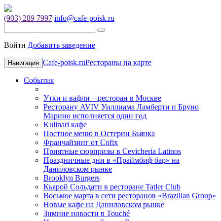
(903) 289 7997
info@cafe-poisk.ru
Войти
Добавить заведение
Cafe-poisk.ru
Рестораны на карте
Навигация
События
Утки и вафли – ресторан в Москве
Ресторану AVIV Уиллиама Ламберти и Бруно
Марино исполняется один год
Kulinari кафе
Постное меню в Остерии Бьянка
Франчайзинг от Cofix
Приятные сюрпризы в Cevicheria Latinos
Праздничные дни в «Праймбиф бар» на
Даниловском рынке
Brooklyn Burgers
Кьярой Сольдати в ресторане Tatler Club
Восьмое марта в сети ресторанов «Brazilian Group»
Новые кафе на Даниловском рынке
Зимние новости в Touché