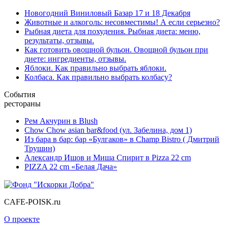
Новогодний Виниловый Базар 17 и 18 Декабря
Животные и алкоголь: несовместимы! А если серьезно?
Рыбная диета для похудения. Рыбная диета: меню,
результаты, отзывы.
Как готовить овощной бульон. Овощной бульон при
диете: ингредиенты, отзывы.
Яблоки. Как правильно выбрать яблоки.
Колбаса. Как правильно выбрать колбасу?
События
рестораны
Рем Акчурин в Blush
Chow Chow asian bar&food (ул. Забелина, дом 1)
Из бара в бар: бар «Булгаков» в Champ Bistro ( Дмитрий
Трушин)
Александр Ишов и Миша Спирит в Pizza 22 cm
PIZZA 22 cm «Белая Дача»
CAFE-POISK.ru
О проекте