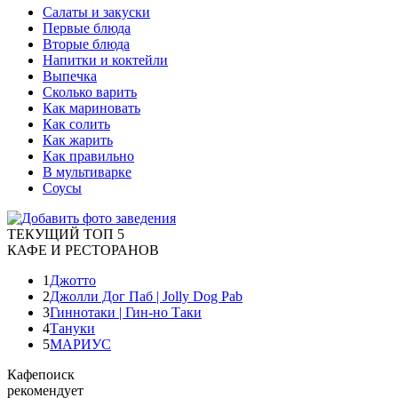
Салаты и закуски
Первые блюда
Вторые блюда
Напитки и коктейли
Выпечка
Сколько варить
Как мариновать
Как солить
Как жарить
Как правильно
В мультиварке
Соусы
ТЕКУЩИЙ ТОП 5
КАФЕ И РЕСТОРАНОВ
1
Джотто
2
Джолли Дог Паб | Jolly Dog Pab
3
Гиннотаки | Гин-но Таки
4
Тануки
5
МАРИУС
Кафепоиск
рекомендует