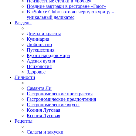
Неизвестные стейки в «Бочке»
Поздние завтраки в ресторане «Грют»
В «Soluxe Club» готовят черную курицу –
уникальный деликатес
Разделы
Диеты и красота
Кулинария
Любопытно
Путешествия
Кухни народов мира
Адская кухня
Психология
Здоровье
Личности
Саманта Ли
Гастрономические пристрастия
Гастрономические предпочтения
Гастрономические вкусы
Ксения Луговая
Ксения Луговая
Рецепты
Салаты и закуски