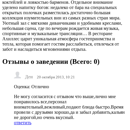
коктейлей и ловкостью барменов. Отдельное внимание
уделено напитку богов: недалеко от бара на специальных
открытых полочках разместилась достаточно большая
коллекция изумительных вин из самых разных стран мира.
Уютный зал с мягкими диванчиками и удобными креслами,
небольшая сцена, где по вечерам рождается живая музыка,
спортивные и музыкальные трансляции… В ресторане
Ахиллес царит уникальная атмосфера гостеприимства и
тепла, которая помогает гостям расслабиться, отвлечься от
забот и насладиться мгновениями отдыха.
Отзывы о заведении (
Всего: 0
)
Ден
20 октября 2013, 10:21
Оценка: Отлично
Не могу согласится с отзывом что выше,лично мне
понравилось все,персонал
внимательный,вежливый,подают блюда быстро.Время
провели с друзьями хорошо,да и забыл добавить,кальян
не дорогой,но очень вкусный.
ответить