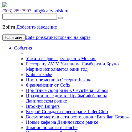
(903) 289 7997
info@cafe-poisk.ru
Войти
Добавить заведение
Cafe-poisk.ru
Рестораны на карте
Навигация
События
Утки и вафли – ресторан в Москве
Ресторану AVIV Уиллиама Ламберти и Бруно
Марино исполняется один год
Kulinari кафе
Постное меню в Остерии Бьянка
Франчайзинг от Cofix
Приятные сюрпризы в Cevicheria Latinos
Праздничные дни в «Праймбиф бар» на
Даниловском рынке
Brooklyn Burgers
Кьярой Сольдати в ресторане Tatler Club
Восьмое марта в сети ресторанов «Brazilian Group»
Новые кафе на Даниловском рынке
Зимние новости в Touché