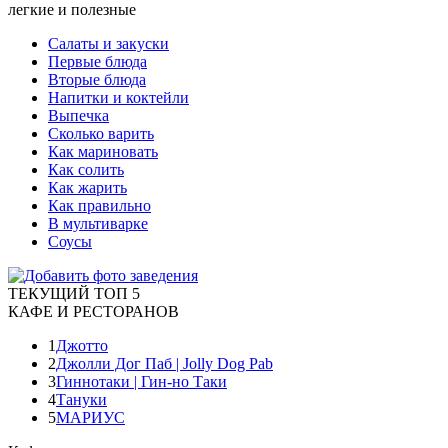
легкие и полезные
Салаты и закуски
Первые блюда
Вторые блюда
Напитки и коктейли
Выпечка
Сколько варить
Как мариновать
Как солить
Как жарить
Как правильно
В мультиварке
Соусы
ТЕКУЩИЙ ТОП 5
КАФЕ И РЕСТОРАНОВ
1
Джотто
2
Джолли Дог Паб | Jolly Dog Pab
3
Гиннотаки | Гин-но Таки
4
Тануки
5
МАРИУС