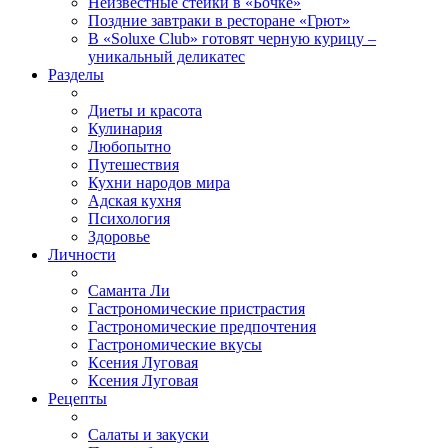
Неизвестные стейки в «Бочке»
Поздние завтраки в ресторане «Грют»
В «Soluxe Club» готовят черную курицу –
уникальный деликатес
Разделы
Диеты и красота
Кулинария
Любопытно
Путешествия
Кухни народов мира
Адская кухня
Психология
Здоровье
Личности
Саманта Ли
Гастрономические пристрастия
Гастрономические предпочтения
Гастрономические вкусы
Ксения Луговая
Ксения Луговая
Рецепты
Салаты и закуски