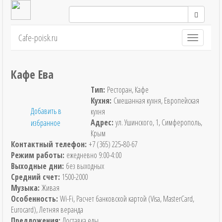
Cafe-poisk.ru
Навигация
Кафе Ева
Тип:
Ресторан, Кафе
Кухня:
Смешанная кухня, Европейская
Добавить в
кухня
Адрес:
ул. Ушинского, 1, Симферополь,
избранное
Крым
Контактный телефон:
+7 (365) 225‑80-67
Режим работы:
ежедневно 9:00-4:00
Выходные дни:
без выходных
Средний счет:
1500-2000
Музыка:
Живая
Особенность:
Wi-Fi, Расчет банковской картой (Visa, MasterCard,
Eurocard), Летняя веранда
Предложения:
Доставка еды