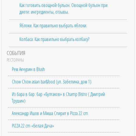
Как готовить овощной бульон. Овощной бульон при
диете: ингредиенты, отзывы.
Яблоки. Как правильно выбрать яблоки.
Колбаса. Как правильно выбрать колбасу?
СОБЫТИЯ
РЕСТОРАНЫ
Рем Акчурин в Blush
Chow Chow asian bar&food (ул. Забелина, дом 1)
Из бара в бар: бар «Булгаков» в Champ Bistro ( Дмитрий
Трушин)
Александр Ишов и Миша Спирит в Pizza 22 cm
PIZZA 22 cm «Белая Дача»