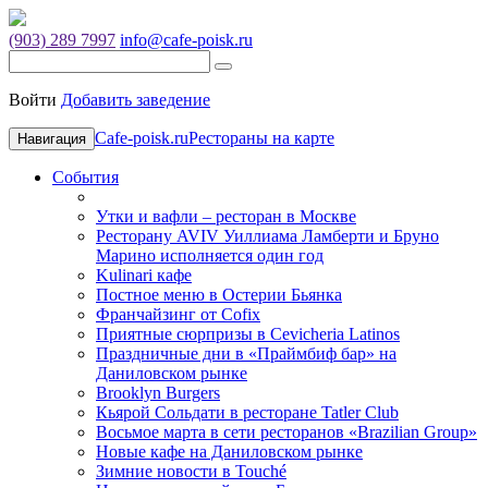
(903) 289 7997
info@cafe-poisk.ru
Войти
Добавить заведение
Cafe-poisk.ru
Рестораны на карте
Навигация
События
Утки и вафли – ресторан в Москве
Ресторану AVIV Уиллиама Ламберти и Бруно
Марино исполняется один год
Kulinari кафе
Постное меню в Остерии Бьянка
Франчайзинг от Cofix
Приятные сюрпризы в Cevicheria Latinos
Праздничные дни в «Праймбиф бар» на
Даниловском рынке
Brooklyn Burgers
Кьярой Сольдати в ресторане Tatler Club
Восьмое марта в сети ресторанов «Brazilian Group»
Новые кафе на Даниловском рынке
Зимние новости в Touché