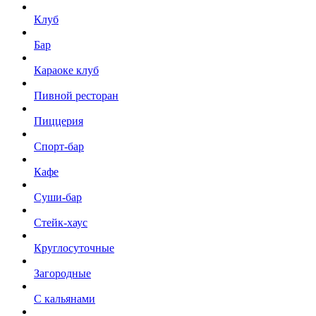
Клуб
Бар
Караоке клуб
Пивной ресторан
Пиццерия
Спорт-бар
Кафе
Суши-бар
Стейк-хаус
Круглосуточные
Загородные
С кальянами