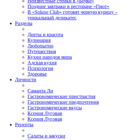
Неизвестные стейки в «Бочке»
Поздние завтраки в ресторане «Грют»
В «Soluxe Club» готовят черную курицу –
уникальный деликатес
Разделы
Диеты и красота
Кулинария
Любопытно
Путешествия
Кухни народов мира
Адская кухня
Психология
Здоровье
Личности
Саманта Ли
Гастрономические пристрастия
Гастрономические предпочтения
Гастрономические вкусы
Ксения Луговая
Ксения Луговая
Рецепты
Салаты и закуски