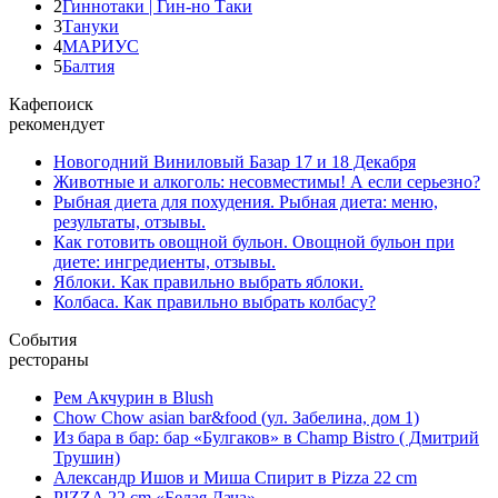
2
Гиннотаки | Гин-но Таки
3
Тануки
4
МАРИУС
5
Балтия
Кафепоиск
рекомендует
Новогодний Виниловый Базар 17 и 18 Декабря
Животные и алкоголь: несовместимы! А если серьезно?
Рыбная диета для похудения. Рыбная диета: меню,
результаты, отзывы.
Как готовить овощной бульон. Овощной бульон при
диете: ингредиенты, отзывы.
Яблоки. Как правильно выбрать яблоки.
Колбаса. Как правильно выбрать колбасу?
События
рестораны
Рем Акчурин в Blush
Chow Chow asian bar&food (ул. Забелина, дом 1)
Из бара в бар: бар «Булгаков» в Champ Bistro ( Дмитрий
Трушин)
Александр Ишов и Миша Спирит в Pizza 22 cm
PIZZA 22 cm «Белая Дача»