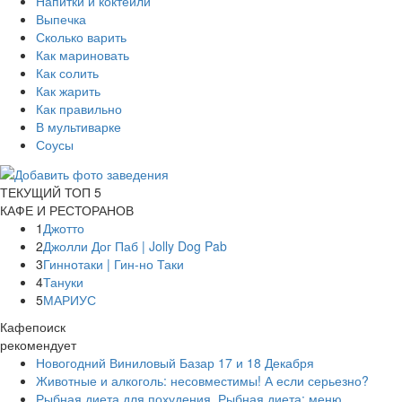
Напитки и коктейли
Выпечка
Сколько варить
Как мариновать
Как солить
Как жарить
Как правильно
В мультиварке
Соусы
ТЕКУЩИЙ ТОП 5
КАФЕ И РЕСТОРАНОВ
1
Джотто
2
Джолли Дог Паб | Jolly Dog Pab
3
Гиннотаки | Гин-но Таки
4
Тануки
5
МАРИУС
Кафепоиск
рекомендует
Новогодний Виниловый Базар 17 и 18 Декабря
Животные и алкоголь: несовместимы! А если серьезно?
Рыбная диета для похудения. Рыбная диета: меню,