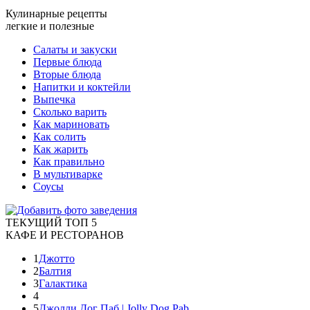
Кулинарные рецепты
легкие и полезные
Салаты и закуски
Первые блюда
Вторые блюда
Напитки и коктейли
Выпечка
Сколько варить
Как мариновать
Как солить
Как жарить
Как правильно
В мультиварке
Соусы
ТЕКУЩИЙ ТОП 5
КАФЕ И РЕСТОРАНОВ
1
Джотто
2
Балтия
3
Галактика
4
5
Джолли Дог Паб | Jolly Dog Pab