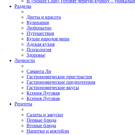
В «Soluxe Club» готовят черную курицу – уникальн
Разделы
Диеты и красота
Кулинария
Любопытно
Путешествия
Кухни народов мира
Адская кухня
Психология
Здоровье
Личности
Саманта Ли
Гастрономические пристрастия
Гастрономические предпочтения
Гастрономические вкусы
Ксения Луговая
Ксения Луговая
Рецепты
Салаты и закуски
Первые блюда
Вторые блюда
Напитки и коктейли