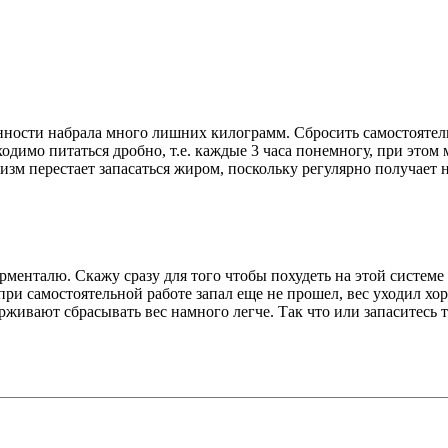
енности набрала много лишних килограмм. Сбросить самостоятель
ходимо питаться дробно, т.е. каждые 3 часа понемногу, при этом
низм перестает запасаться жиром, поскольку регулярно получает 
менталю. Скажу сразу для того чтобы похудеть на этой системе 
и самостоятельной работе запал еще не прошел, вес уходил хоро
рживают сбрасывать вес намного легче. Так что или запаситесь 