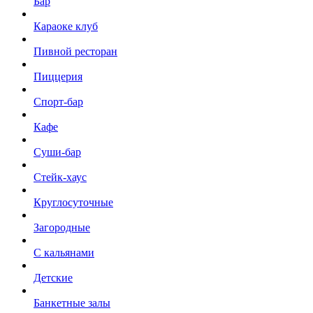
Бар
Караоке клуб
Пивной ресторан
Пиццерия
Спорт-бар
Кафе
Суши-бар
Стейк-хаус
Круглосуточные
Загородные
С кальянами
Детские
Банкетные залы