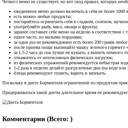
Четкого меню не существует, но вот свод правил, которых нео
ежедневное меню должно включать в себя не более 1000 
есть можно любые продукты;
постарайтесь ограничить себя в сладком, соленом, мучном
употребляйте рыбу, мясо, овощи и фрукты;
заранее составьте себе меню на неделю в соответствии с 
ешьте часто, но малыми порциями;
за один раз не рекомендовано есть более 200 грамм любог
после приема пищи выпивайте чашку зеленого горячего ч
за 1,5-2 часа до сна лучше не кушать, а выпить немного 
откажитесь от интенсивных физических нагрузок;
из физических упражнений рекомендуется небыстрая ходь
1-2 раза в неделю делайте разгрузочные дни (на воде или 
блюда рекомендуют тушить, варить и запекать.
Поскольку в диете Борменталя ограничений по продуктам прак
Придерживаться такой диеты длительное время не рекомендуют
Комментарии (
Всего:
)