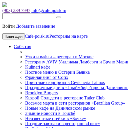
(903) 289 7997
info@cafe-poisk.ru
Войти
Добавить заведение
Cafe-poisk.ru
Рестораны на карте
Навигация
События
Утки и вафли – ресторан в Москве
Ресторану AVIV Уиллиама Ламберти и Бруно Марин
Kulinari кафе
Постное меню в Остерии Бьянка
Франчайзинг от Cofix
Приятные сюрпризы в Cevicheria Latinos
Праздничные дни в «Праймбиф бар» на Даниловск
Brooklyn Burgers
Кьярой Сольдати в ресторане Tatler Club
Восьмое марта в сети ресторанов «Brazilian Group»
Новые кафе на Даниловском рынке
Зимние новости в Touché
Неизвестные стейки в «Бочке»
Поздние завтраки в ресторане «Грют»