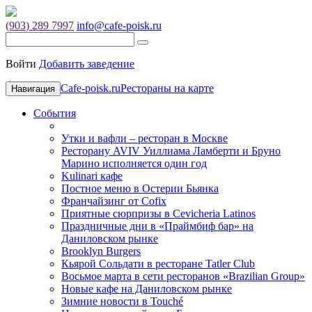
(903) 289 7997
info@cafe-poisk.ru
Войти
Добавить заведение
Cafe-poisk.ru
Рестораны на карте
Навигация
События
Утки и вафли – ресторан в Москве
Ресторану AVIV Уиллиама Ламберти и Бруно
Марино исполняется один год
Kulinari кафе
Постное меню в Остерии Бьянка
Франчайзинг от Cofix
Приятные сюрпризы в Cevicheria Latinos
Праздничные дни в «Праймбиф бар» на
Даниловском рынке
Brooklyn Burgers
Кьярой Сольдати в ресторане Tatler Club
Восьмое марта в сети ресторанов «Brazilian Group»
Новые кафе на Даниловском рынке
Зимние новости в Touché