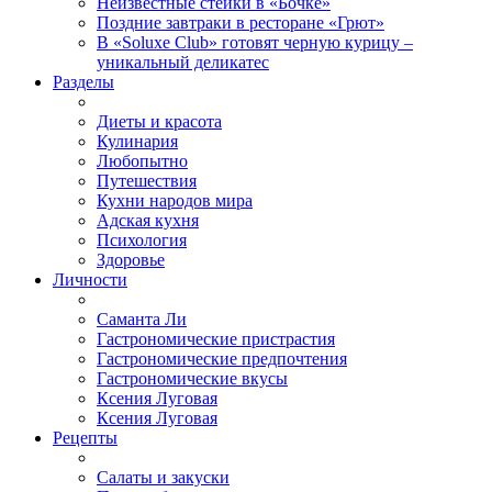
Неизвестные стейки в «Бочке»
Поздние завтраки в ресторане «Грют»
В «Soluxe Club» готовят черную курицу –
уникальный деликатес
Разделы
Диеты и красота
Кулинария
Любопытно
Путешествия
Кухни народов мира
Адская кухня
Психология
Здоровье
Личности
Саманта Ли
Гастрономические пристрастия
Гастрономические предпочтения
Гастрономические вкусы
Ксения Луговая
Ксения Луговая
Рецепты
Салаты и закуски