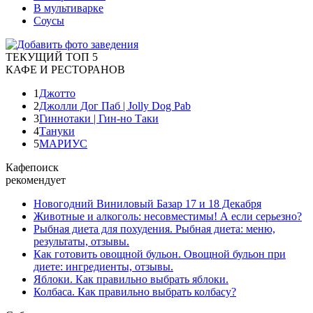
В мультиварке
Соусы
ТЕКУЩИЙ ТОП 5
КАФЕ И РЕСТОРАНОВ
1
Джотто
2
Джолли Дог Паб | Jolly Dog Pab
3
Гиннотаки | Гин-но Таки
4
Тануки
5
МАРИУС
Кафепоиск
рекомендует
Новогодний Виниловый Базар 17 и 18 Декабря
Животные и алкоголь: несовместимы! А если серьезно?
Рыбная диета для похудения. Рыбная диета: меню,
результаты, отзывы.
Как готовить овощной бульон. Овощной бульон при
диете: ингредиенты, отзывы.
Яблоки. Как правильно выбрать яблоки.
Колбаса. Как правильно выбрать колбасу?