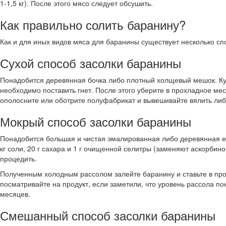
1-1,5 кг). После этого мясо следует обсушить.
Как правильно солить баранину?
Как и для иных видов мяса для баранины существует несколько спо
Сухой способ засолки баранины
Понадобится деревянная бочка либо плотный холщевый мешок. Куск
необходимо поставить гнет. После этого уберите в прохладное ме
ополосните или оботрите полуфабрикат и вывешивайте вялить либо
Мокрый способ засолки баранины
Понадобится большая и чистая эмалированная либо деревянная ем
кг соли, 20 г сахара и 1 г очищенной селитры (заменяют аскорбин
процедить.
Полученным холодным рассолом залейте баранину и ставьте в про
посматривайте на продукт, если заметили, что уровень рассола по
месяцев.
Смешанный способ засолки баранины