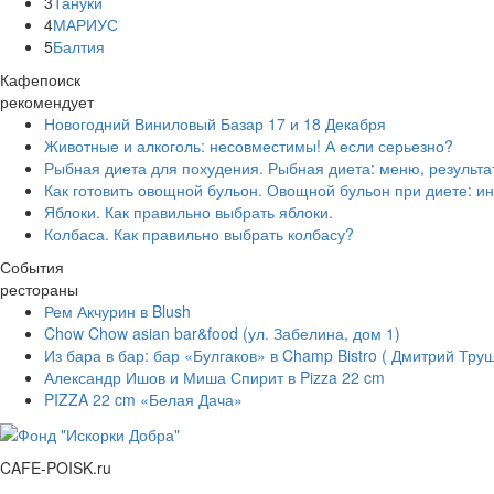
3
Тануки
4
МАРИУС
5
Балтия
Кафепоиск
рекомендует
Новогодний Виниловый Базар 17 и 18 Декабря
Животные и алкоголь: несовместимы! А если серьезно?
Рыбная диета для похудения. Рыбная диета: меню, результа
Как готовить овощной бульон. Овощной бульон при диете: ин
Яблоки. Как правильно выбрать яблоки.
Колбаса. Как правильно выбрать колбасу?
События
рестораны
Рем Акчурин в Blush
Chow Chow asian bar&food (ул. Забелина, дом 1)
Из бара в бар: бар «Булгаков» в Champ Bistro ( Дмитрий Тру
Александр Ишов и Миша Спирит в Pizza 22 cm
PIZZA 22 cm «Белая Дача»
CAFE-POISK.ru