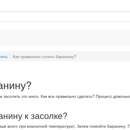
лить
Как правильно солить баранину?
анину?
засолить это мясо. Как все правильно сделать? Процесс довольно 
анину к засолке?
е всего при комнатной температуре). Затем помойте баранину. П