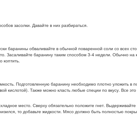
собов засолки. Давайте в них разбираться.
и баранины обваливайте в обычной поваренной соли со всех сторо
сто. Засаливайте баранину таким способом 3-4 недели. Обычно на 
 коптить.
кость. Подготовленную баранину необходимо плотно уложить в пос
овой кислотой). Также можно класть любые специи по вкусу. Все эт
хладное место. Сверху обязательно положите гнет. Выдерживайте 
низился, то добавьте жидкости. Мясо должно быть полностью покры