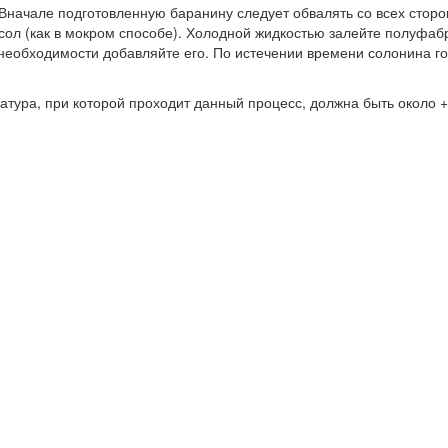
ачале подготовленную баранину следует обвалять со всех сторон в
ссол (как в мокром способе). Холодной жидкостью залейте полуфаб
необходимости добавляйте его. По истечении времени солонина гот
тура, при которой проходит данный процесс, должна быть около +