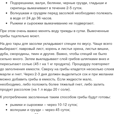
Подорешники, валуи, белянки, черные грузди, гладыши и
скрипицы вымачивают в течение 2-5 суток.
Волнушкам и груздям перед засолкой необходимо полежать
в воде от 24 до 36 часов.
Рыжики и сыроежки вымачиванию не подвергают.
При этом очень важно менять воду трижды в сутки. Вымоченные
грибы тщательно моют.
На дно тары для засолки укладывают специи по вкусу. Чаще всего
выбирают: лавровый лист, корень и листья хрена, листья вишни,
дуба, смородины, тмин и другие. Важно, чтобы специй не было
сильно много. Затем выкладывают слой грибов шляпками вниз и
пересыпают солью (45 г на 1 кг продукта). Процедуру повторяют
до заполнения емкости. Сверху на грибы кладется несколько слоев
марли и гнет. Через 2-3 дня должен выделиться сок и при желании
можно добавить грибы в емкость. Если жидкости мало,
необходимо, либо положить более тяжелый гнет, либо залить
продукт рассолом (на 1 л воды 20 г соли).
К употреблению засоленные таким способом грибы будут готовы:
рыжики и сыроежки – через 10-12 суток;
волнушки и грузди – через 45 суток;