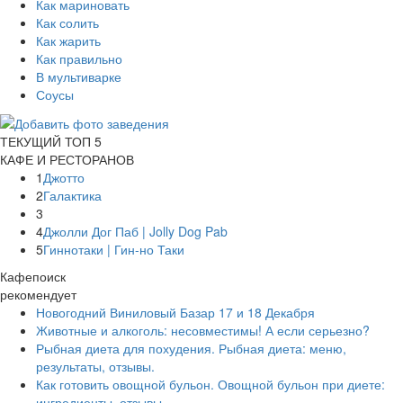
Как мариновать
Как солить
Как жарить
Как правильно
В мультиварке
Соусы
ТЕКУЩИЙ ТОП 5
КАФЕ И РЕСТОРАНОВ
1
Джотто
2
Галактика
3
4
Джолли Дог Паб | Jolly Dog Pab
5
Гиннотаки | Гин-но Таки
Кафепоиск
рекомендует
Новогодний Виниловый Базар 17 и 18 Декабря
Животные и алкоголь: несовместимы! А если серьезно?
Рыбная диета для похудения. Рыбная диета: меню,
результаты, отзывы.
Как готовить овощной бульон. Овощной бульон при диете:
ингредиенты, отзывы.