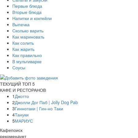
Первые блюда
Вторые блюда
Напитки и коктейли
Выпечка
Сколько варить
Как мариновать
Как солить
Как жарить
Как правильно
В мультиварке
Соусы
ТЕКУЩИЙ ТОП 5
КАФЕ И РЕСТОРАНОВ
1
Джотто
2
Джолли Дог Паб | Jolly Dog Pab
3
Гиннотаки | Гин-но Таки
4
Тануки
5
МАРИУС
Кафепоиск
рекомендует