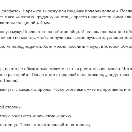
алфеток. Нарежьте вырезку или грудинку поперек волокон. После э
ся мяса животных, грудинку же птицы просто нарежьте тонкими пл
пластины толщиной 4-5 мм.
нную муку. После этого во взбитое яйцо. И на последнем этапе об
ничего не менять, чтобы получилась самая лучшая хрустящая коро
релке перед подачей. Хотя можно посолить и муку, в которой обма
 но это не обязательно можете взять и растительное масло. Что к
рошо разогрейте. После этого отправляйте на сковороду подготов
. Теперь:
минуты с каждой стороны. После этого выложите на противень и отп
ой стороны.
тную золотисто-коричневую корочку.
отенца. После этого отправляйте на тарелку.