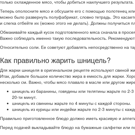
только охлажденное мясо, чтобы добиться наилучшего результата.
Теперь ополосните мясо и обсушите его с помощью полотенец или с
можно было развернуть полуфабрикат, словно тетрадь. Это касает
и слегка отбейте их (можно этого не делать). Должны получиться 
Обмакивайте каждый кусок подготовленного мяса сначала в просея
Важно соблюдать именно такую последовательность. Рекомендуют 
Относительно соли. Ее советуют добавлять непосредственно на та
Как правильно жарить шницель?
Для жарки шницеля в оригинальном рецепте используют свиной жир,
Итак, добавьте большое количество жира в емкость для жарки. Хо
несколько см. Важно, чтобы мясо плавало в масле или другом жире
шницель из баранины, говядины или телятины жарьте по 2-3 
20-ти минут.
шницель из свинины жарьте по 4 минуты с каждой стороны.
шницель из курицы или индейки жарьте по 2-3 минуты с кажд
Правильно приготовленное блюдо должно иметь красивую и аппети
Перед подачей выкладывайте блюдо на бумажные салфетки или пол