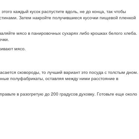
того каждый кусок распустите вдоль, не до конца, так чтобы
астинами. Затем накройте получившиеся кусочки пищевой пленкой
валяйте мясо в панировочных сухарях либо крошках белого хлеба.
чки.
кивают мясо.
асается сковороды, то лучший вариант это посуда с толстым дном.
ленные полуфабрикаты, оставляя между ними расстояние в
равьте в разогретую до 200 градусов духовку. Готовьте еще около