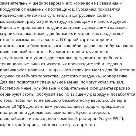
замечательным шеф-поваром и его командой из свежайших
продуктов от надежных поставщиков. Гурманам понравятся
норвежский сливочный суп, теплый цитрусовый салат с
кальмарами, рагу из утиной грудки с овощами и многое другое.
Клиентам предлагают поздние завтраки с домашними кашами,
сырниками, омлетами, для больших и маленьких сладкоежек
готовят изысканные десерты. В барной карте авторские
алкогольные и безалкогольные коктейли, разливное и бутылочное
пиво, крепкий алкоголь. Вы можете принять участие в
дегустационном ужине, где сомелье предложит попробовать
традиционные вина от известных производителей и недавно
появившиеся новинки. Lampa – это отличное место для банкета по
случаю семейного торжества, детского праздника, корпоратива.
Для вас подготовят специальное меню, помогут украсить зал.
Гостеприимные, улыбчивые и общительные официанты красиво
сервируют столы, обслужат вас по высшему разряду и позаботятся
о том, чтобы ничто не мешало беззаботному веселью. Вечер в
кафе Lampa доставит вам удовольствие, подарит прекрасное
настроение и добрые воспоминания. Кухня авторская,
европейская Тип заведения семейный ресторан Услуги Wi-Fi,
караоке, кейтеринг, настольные игры, парковка