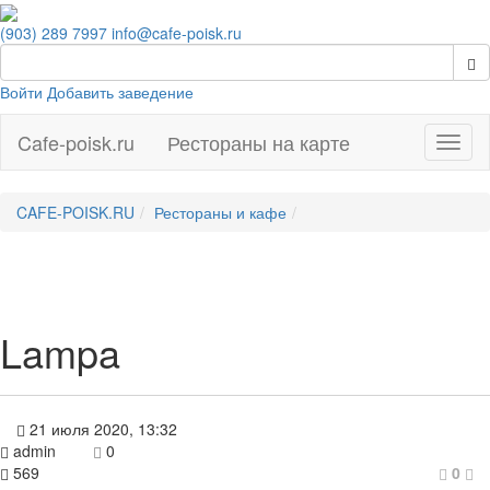
(903) 289 7997
info@cafe-poisk.ru
Войти
Добавить заведение
Cafe-poisk.ru
Рестораны на карте
Навиг
CAFE-POISK.RU
Рестораны и кафе
Lampa
21 июля 2020, 13:32
admin
0
569
0