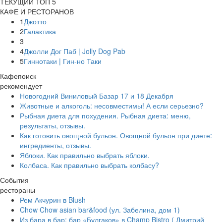
ТЕКУЩИЙ ТОП 5
КАФЕ И РЕСТОРАНОВ
1
Джотто
2
Галактика
3
4
Джолли Дог Паб | Jolly Dog Pab
5
Гиннотаки | Гин-но Таки
Кафепоиск
рекомендует
Новогодний Виниловый Базар 17 и 18 Декабря
Животные и алкоголь: несовместимы! А если серьезно?
Рыбная диета для похудения. Рыбная диета: меню,
результаты, отзывы.
Как готовить овощной бульон. Овощной бульон при диете:
ингредиенты, отзывы.
Яблоки. Как правильно выбрать яблоки.
Колбаса. Как правильно выбрать колбасу?
События
рестораны
Рем Акчурин в Blush
Chow Chow asian bar&food (ул. Забелина, дом 1)
Из бара в бар: бар «Булгаков» в Champ Bistro ( Дмитрий