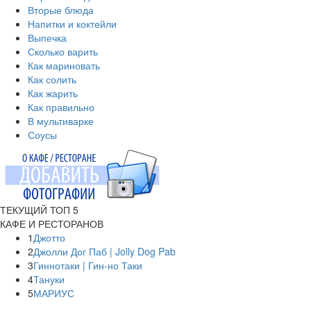
Вторые блюда
Напитки и коктейли
Выпечка
Сколько варить
Как мариновать
Как солить
Как жарить
Как правильно
В мультиварке
Соусы
ТЕКУЩИЙ ТОП 5
КАФЕ И РЕСТОРАНОВ
1
Джотто
2
Джолли Дог Паб | Jolly Dog Pab
3
Гиннотаки | Гин-но Таки
4
Тануки
5
МАРИУС