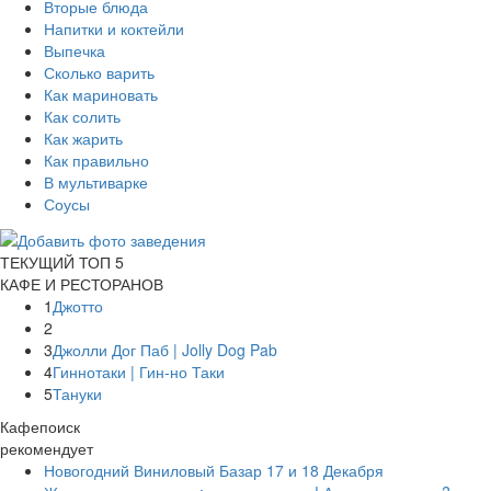
Вторые блюда
Напитки и коктейли
Выпечка
Сколько варить
Как мариновать
Как солить
Как жарить
Как правильно
В мультиварке
Соусы
ТЕКУЩИЙ ТОП 5
КАФЕ И РЕСТОРАНОВ
1
Джотто
2
3
Джолли Дог Паб | Jolly Dog Pab
4
Гиннотаки | Гин-но Таки
5
Тануки
Кафепоиск
рекомендует
Новогодний Виниловый Базар 17 и 18 Декабря