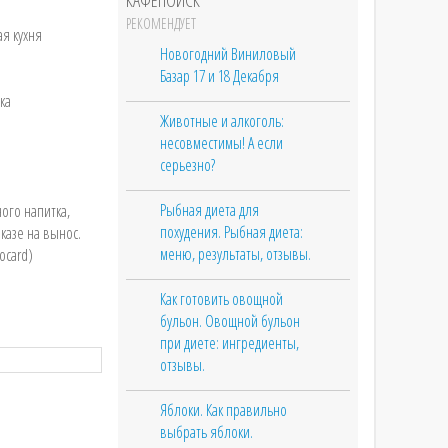
КАФЕПОИСК
РЕКОМЕНДУЕТ
ая кухня
Новогодний Виниловый
Базар 17 и 18 Декабря
вка
Животные и алкоголь:
несовместимы! А если
серьезно?
Рыбная диета для
ого напитка,
похудения. Рыбная диета:
казе на вынос.
меню, результаты, отзывы.
ocard)
Как готовить овощной
бульон. Овощной бульон
при диете: ингредиенты,
отзывы.
Яблоки. Как правильно
выбрать яблоки.