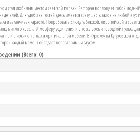
вском стал любимым местом светской тусовки. Ресторан воплощает собой модны
х деталей. Для удобства гостей здесь имеется сразу шесть залов на любой вкус 
ыха и заканчивая караоке. Попробовать блюда узбекской, европейской и советс
инку мягкого кресла. Атмосферу уединения и в то же время городской пульсации
анный в ярких оттенках и оригинальной мебели. В «Урюке» на Кутузовской отды
которой каждый момент обладает неповторимым вкусом.
ведении (
Всего: 0
)