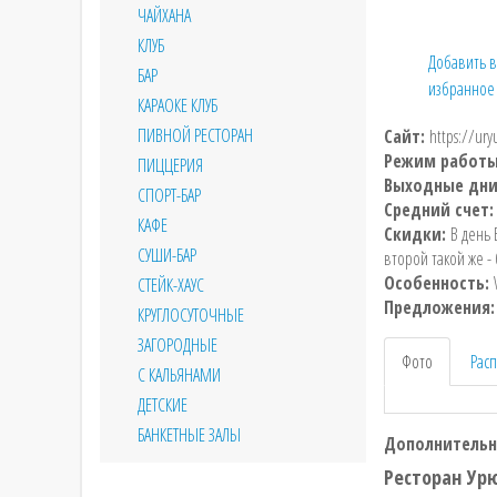
ЧАЙХАНА
КЛУБ
Добавить в
БАР
избранное
КАРАОКЕ КЛУБ
ПИВНОЙ РЕСТОРАН
Сайт:
https://ur
Режим работ
ПИЦЦЕРИЯ
Выходные дн
СПОРТ-БАР
Средний счет
КАФЕ
Скидки:
В день 
СУШИ-БАР
второй такой же -
Особенность:
СТЕЙК-ХАУС
Предложения
КРУГЛОСУТОЧНЫЕ
ЗАГОРОДНЫЕ
Фото
Рас
С КАЛЬЯНАМИ
ДЕТСКИЕ
БАНКЕТНЫЕ ЗАЛЫ
Дополнительн
Ресторан Урю