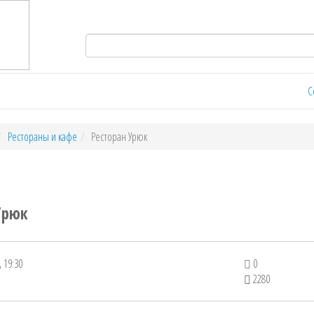
С
Рестораны и кафе
Ресторан Урюк
Урюк
 19:30
0
2280