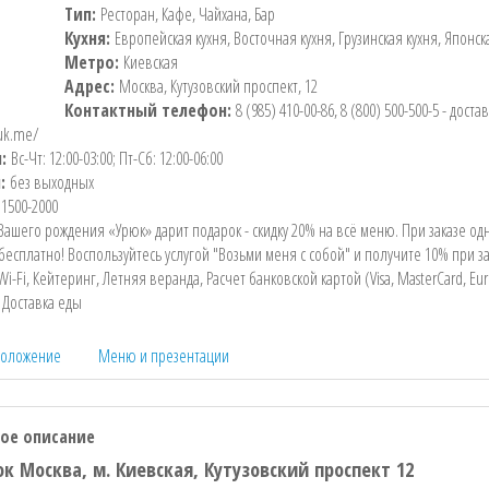
Тип:
Ресторан, Кафе, Чайхана, Бар
Кухня:
Европейская кухня, Восточная кухня, Грузинская кухня, Японск
Метро:
Киевская
Адрес:
Москва, Кутузовский проспект, 12
Контактный телефон:
8 (985) 410-00-86, 8 (800) 500-500-5 - доста
yuk.me/
ы:
Вс-Чт: 12:00-03:00; Пт-Сб: 12:00-06:00
и:
без выходных
:
1500-2000
Вашего рождения «Урюк» дарит подарок - скидку 20% на всё меню. При заказе одн
 бесплатно! Воспользуйтесь услугой "Возьми меня с собой" и получите 10% при за
Wi-Fi, Кейтеринг, Летняя веранда, Расчет банковской картой (Visa, MasterCard, Eur
:
Доставка еды
положение
Меню и презентации
ое описание
к Москва, м. Киевская, Кутузовский проспект 12