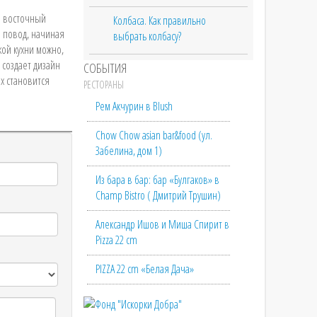
й восточный
Колбаса. Как правильно
и повод, начиная
выбрать колбасу?
кой кухни можно,
 создает дизайн
СОБЫТИЯ
х становится
РЕСТОРАНЫ
Рем Акчурин в Blush
Chow Chow asian bar&food (ул.
Забелина, дом 1)
Из бара в бар: бар «Булгаков» в
Champ Bistro ( Дмитрий Трушин)
Александр Ишов и Миша Спирит в
Pizza 22 cm
PIZZA 22 cm «Белая Дача»