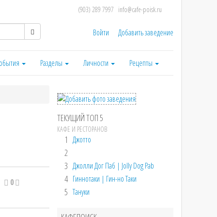
(903) 289 7997
info@cafe-poisk.ru
Войти
Добавить заведение
обытия
Разделы
Личности
Рецепты
ТЕКУЩИЙ ТОП 5
КАФЕ И РЕСТОРАНОВ
1
Джотто
2
3
Джолли Дог Паб | Jolly Dog Pab
4
Гиннотаки | Гин-но Таки
0
5
Тануки