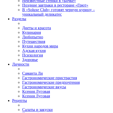
Неизвестные стейки в «Бочке»
Поздние завтраки в ресторане «Грют»
В «Soluxe Club» готовят черную курицу –
уникальный деликатес
Разделы
Диеты и красота
Кулинария
Любопытно
Путешествия
Кухни народов мира
Адская кухня
Психология
Здоровье
Личности
Саманта Ли
Гастрономические пристрастия
Гастрономические предпочтения
Гастрономические вкусы
Ксения Луговая
Ксения Луговая
Рецепты
Салаты и закуски