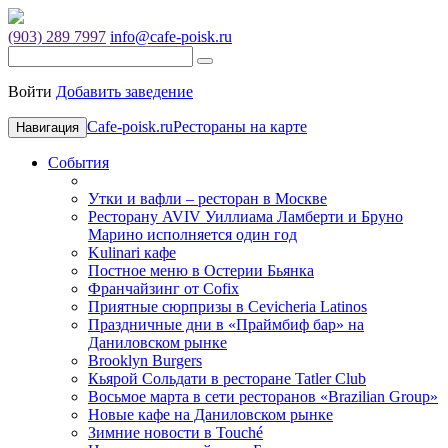
(903) 289 7997
info@cafe-poisk.ru
Войти
Добавить заведение
Cafe-poisk.ru
Рестораны на карте
Навигация
События
Утки и вафли – ресторан в Москве
Ресторану AVIV Уиллиама Ламберти и Бруно
Марино исполняется один год
Kulinari кафе
Постное меню в Остерии Бьянка
Франчайзинг от Cofix
Приятные сюрпризы в Cevicheria Latinos
Праздничные дни в «Праймбиф бар» на
Даниловском рынке
Brooklyn Burgers
Кьярой Сольдати в ресторане Tatler Club
Восьмое марта в сети ресторанов «Brazilian Group»
Новые кафе на Даниловском рынке
Зимние новости в Touché