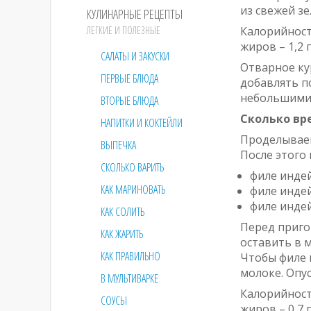
из свежей зе
КУЛИНАРНЫЕ РЕЦЕПТЫ
ЛЕГКИЕ И ПОЛЕЗНЫЕ
Калорийность
жиров – 1,2 
САЛАТЫ И ЗАКУСКИ
Отварное ку
ПЕРВЫЕ БЛЮДА
добавлять п
небольшими
ВТОРЫЕ БЛЮДА
Сколько вр
НАПИТКИ И КОКТЕЙЛИ
Проделываем
ВЫПЕЧКА
После этого 
СКОЛЬКО ВАРИТЬ
филе индей
КАК МАРИНОВАТЬ
филе индей
филе индей
КАК СОЛИТЬ
Перед приго
КАК ЖАРИТЬ
оставить в м
КАК ПРАВИЛЬНО
Чтобы филе 
молоке. Опу
В МУЛЬТИВАРКЕ
Калорийность
СОУСЫ
жиров – 0,7 