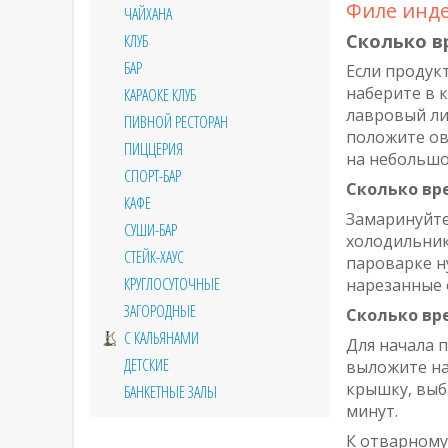
Филе инде
ЧАЙХАНА
Сколько в
КЛУБ
БАР
Если продук
наберите в 
КАРАОКЕ КЛУБ
лавровый лис
ПИВНОЙ РЕСТОРАН
положите ов
ПИЦЦЕРИЯ
на небольшо
СПОРТ-БАР
Сколько вр
КАФЕ
Замаринуйте
СУШИ-БАР
холодильник 
СТЕЙК-ХАУС
пароварке н
КРУГЛОСУТОЧНЫЕ
нарезанные
ЗАГОРОДНЫЕ
Сколько вр
С КАЛЬЯНАМИ
Для начала п
ДЕТСКИЕ
выложите на
крышку, выб
БАНКЕТНЫЕ ЗАЛЫ
минут.
К отварному