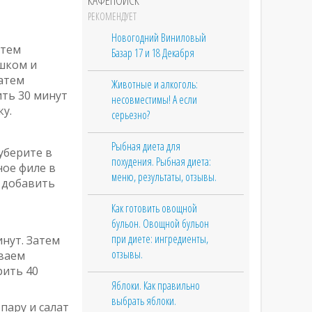
КАФЕПОИСК
РЕКОМЕНДУЕТ
Новогодний Виниловый
атем
Базар 17 и 18 Декабря
шком и
Затем
Животные и алкоголь:
ить 30 минут
несовместимы! А если
у.
серьезно?
Рыбная диета для
уберите в
похудения. Рыбная диета:
ное филе в
меню, результаты, отзывы.
о добавить
Как готовить овощной
бульон. Овощной бульон
при диете: ингредиенты,
инут. Затем
отзывы.
ываем
рить 40
Яблоки. Как правильно
выбрать яблоки.
пару и салат