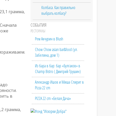
Колбаса. Как правильно
23,1 грамма,
выбрать колбасу?
СОБЫТИЯ
 Сначала
тоже
РЕСТОРАНЫ
Рем Акчурин в Blush
Chow Chow asian bar&food (ул.
змораживаем.
Забелина, дом 1)
Из бара в бар: бар «Булгаков» в
Champ Bistro ( Дмитрий Трушин)
Александр Ишов и Миша Спирит в
надо
Pizza 22 cm
ряности.
рить в
PIZZA 22 cm «Белая Дача»
,2 грамма,