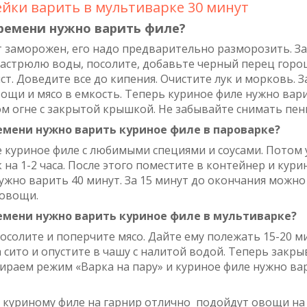
йки варить в мультиварке 30 минут
ремени нужно варить филе?
т заморожен, его надо предварительно разморозить. З
кастрюлю воды, посолите, добавьте черный перец горо
т. Доведите все до кипения. Очистите лук и морковь. 
ощи и мясо в емкость. Теперь куриное филе нужно вар
м огне с закрытой крышкой. Не забывайте снимать пенк
емени нужно варить куриное филе в пароварке?
 куриное филе с любимыми специями и соусами. Потом 
на 1-2 часа. После этого поместите в контейнер и кури
ужно варить 40 минут. За 15 минут до окончания можн
 овощи.
емени нужно варить куриное филе в мультиварке?
осолите и поперчите мясо. Дайте ему полежать 15-20 м
 сито и опустите в чашу с налитой водой. Теперь закр
ираем режим «Варка на пару» и куриное филе нужно ва
 куриному филе на гарнир отлично подойдут овощи на 