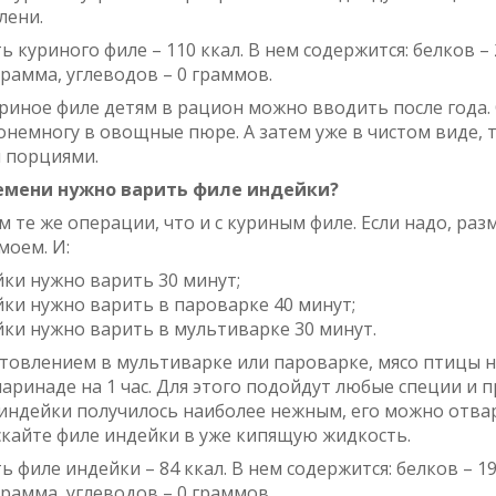
лени.
 куриного филе – 110 ккал. В нем содержится: белков – 
грамма, углеводов – 0 граммов.
риное филе детям в рацион можно вводить после года.
онемногу в овощные пюре. А затем уже в чистом виде, 
 порциями.
емени нужно варить филе индейки?
 те же операции, что и с куриным филе. Если надо, ра
моем. И:
ки нужно варить 30 минут;
ки нужно варить в пароварке 40 минут;
ки нужно варить в мультиварке 30 минут.
товлением в мультиварке или пароварке, мясо птицы 
аринаде на 1 час. Для этого подойдут любые специи и п
индейки получилось наиболее нежным, его можно отва
скайте филе индейки в уже кипящую жидкость.
 филе индейки – 84 ккал. В нем содержится: белков – 19
грамма, углеводов – 0 граммов.