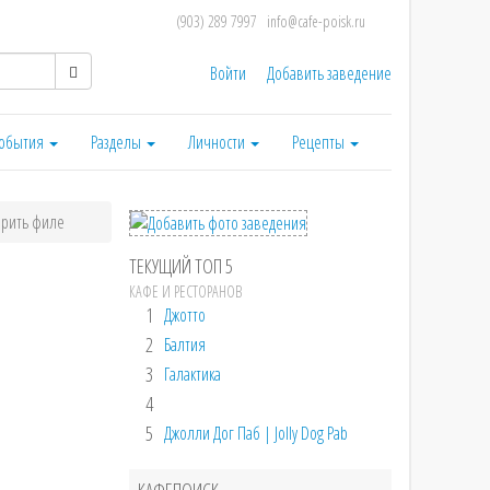
(903) 289 7997
info@cafe-poisk.ru
Войти
Добавить заведение
обытия
Разделы
Личности
Рецепты
арить филе
ТЕКУЩИЙ ТОП 5
КАФЕ И РЕСТОРАНОВ
1
Джотто
2
Балтия
3
Галактика
4
5
Джолли Дог Паб | Jolly Dog Pab