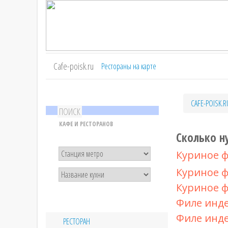
Cafe-poisk.ru
Рестораны на карте
CAFE-POISK.R
ПОИСК
КАФЕ И РЕСТОРАНОВ
Сколько н
Куриное ф
Куриное ф
Куриное ф
Филе инде
Филе инде
РЕСТОРАН