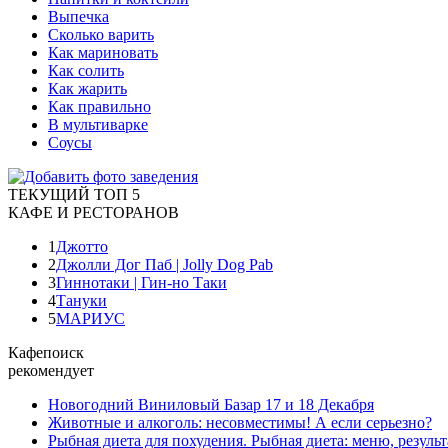
Выпечка
Сколько варить
Как мариновать
Как солить
Как жарить
Как правильно
В мультиварке
Соусы
ТЕКУЩИЙ ТОП 5
КАФЕ И РЕСТОРАНОВ
1
Джотто
2
Джолли Дог Паб | Jolly Dog Pab
3
Гиннотаки | Гин-но Таки
4
Тануки
5
МАРИУС
Кафепоиск
рекомендует
Новогодний Виниловый Базар 17 и 18 Декабря
Животные и алкоголь: несовместимы! А если серьезно?
Рыбная диета для похудения. Рыбная диета: меню, результ