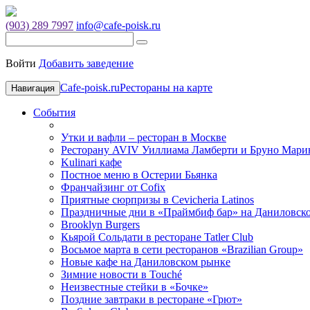
(903) 289 7997
info@cafe-poisk.ru
Войти
Добавить заведение
Cafe-poisk.ru
Рестораны на карте
Навигация
События
Утки и вафли – ресторан в Москве
Ресторану AVIV Уиллиама Ламберти и Бруно Марин
Kulinari кафе
Постное меню в Остерии Бьянка
Франчайзинг от Cofix
Приятные сюрпризы в Cevicheria Latinos
Праздничные дни в «Праймбиф бар» на Даниловск
Brooklyn Burgers
Кьярой Сольдати в ресторане Tatler Club
Восьмое марта в сети ресторанов «Brazilian Group»
Новые кафе на Даниловском рынке
Зимние новости в Touché
Неизвестные стейки в «Бочке»
Поздние завтраки в ресторане «Грют»