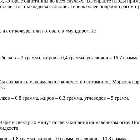
ты, которые однотипны во всех случаях. Выбирайте плоды прим
И после этого закладывать овощи. Теперь более подробно рассмо
 их от кожуры или готовьте в «мундире». И:
белков – 2 грамма, жиров – 0,4 грамма, углеводов – 16,7 грамма.
обы сохранить максимальное количество витаминов. Морковь вари
ры.
ков – 0,8 грамма, жиров – 0,3 грамма, углеводов – 5 грамм.
арите свеклу 20 минут после закипания на маленьком огне. Посл
жидкости.
ов – 1,8 грамма, жиров – 0 грамм, углеводов – 10,8 грамма.