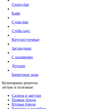
Спорт-бар
Кафе
Суши-бар
Стейк-хаус
Круглосуточные
Загородные
С кальянами
Детские
Банкетные залы
Кулинарные рецепты
легкие и полезные
Салаты и закуски
Первые блюда
Вторые блюда
Напитки и коктейли