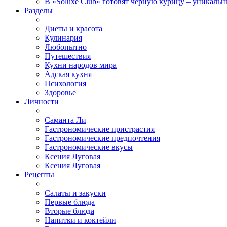
В «Soluxe Club» готовят черную курицу – уникальн
Разделы
Диеты и красота
Кулинария
Любопытно
Путешествия
Кухни народов мира
Адская кухня
Психология
Здоровье
Личности
Саманта Ли
Гастрономические пристрастия
Гастрономические предпочтения
Гастрономические вкусы
Ксения Луговая
Ксения Луговая
Рецепты
Салаты и закуски
Первые блюда
Вторые блюда
Напитки и коктейли