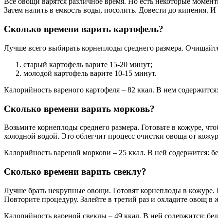
Все овощи варятся различное время. Но есть некоторые момен
Затем налить в емкость воды, посолить. Довести до кипения. 
Сколько времени варить картофель?
Лучше всего выбирать корнеплоды среднего размера. Очищайте
старый картофель варите 15-20 минут;
молодой картофель варите 10-15 минут.
Калорийность вареного картофеля – 82 ккал. В нем содержится: 
Сколько времени варить морковь?
Возьмите корнеплоды среднего размера. Готовьте в кожуре, чт
холодной водой. Это облегчит процесс очистки овоща от кожу
Калорийность вареной моркови – 25 ккал. В ней содержится: бел
Сколько времени варить свеклу?
Лучше брать некрупные овощи. Готовят корнеплоды в кожуре. В
Повторите процедуру. Залейте в третий раз и охладите овощ в 
Калорийность вареной свеклы – 49 ккал. В ней содержится: белк