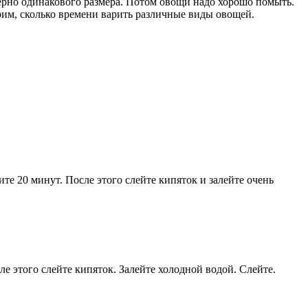
ерно одинакового размера. Потом овощи надо хорошо помыть.
трим, сколько времени варить различные виды овощей.
те 20 минут. После этого слейте кипяток и залейте очень
е этого слейте кипяток. Залейте холодной водой. Слейте.