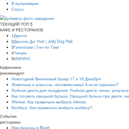
В мультиварке
Соусы
ТЕКУЩИЙ ТОП 5
КАФЕ И РЕСТОРАНОВ
1
Джотто
2
Джолли Дог Паб | Jolly Dog Pab
3
Гиннотаки | Гин-но Таки
4
Тануки
5
МАРИУС
Кафепоиск
рекомендует
Новогодний Виниловый Базар 17 и 18 Декабря
Животные и алкоголь: несовместимы! А если серьезно?
Рыбная диета для похудения. Рыбная диета: меню, результа
Как готовить овощной бульон. Овощной бульон при диете: ин
Яблоки. Как правильно выбрать яблоки.
Колбаса. Как правильно выбрать колбасу?
События
рестораны
Рем Акчурин в Blush