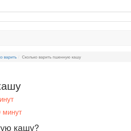
о варить
Сколько варить пшенную кашу
кашу
инут
0 минут
ную кашу?