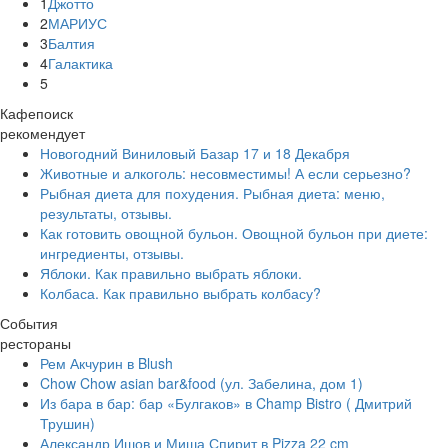
1
Джотто
2
МАРИУС
3
Балтия
4
Галактика
5
Кафепоиск
рекомендует
Новогодний Виниловый Базар 17 и 18 Декабря
Животные и алкоголь: несовместимы! А если серьезно?
Рыбная диета для похудения. Рыбная диета: меню,
результаты, отзывы.
Как готовить овощной бульон. Овощной бульон при диете:
ингредиенты, отзывы.
Яблоки. Как правильно выбрать яблоки.
Колбаса. Как правильно выбрать колбасу?
События
рестораны
Рем Акчурин в Blush
Chow Chow asian bar&food (ул. Забелина, дом 1)
Из бара в бар: бар «Булгаков» в Champ Bistro ( Дмитрий
Трушин)
Александр Ишов и Миша Спирит в Pizza 22 cm