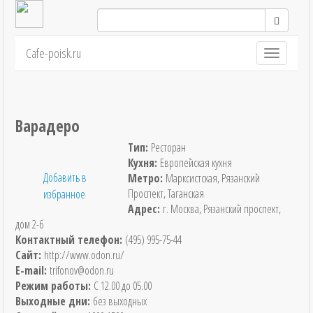
Cafe-poisk.ru
Навигация
Варадеро
Тип:
Ресторан
Кухня:
Европейская кухня
Добавить в
Метро:
Марксистская, Рязанский
Проспект, Таганская
избранное
Адрес:
г. Москва, Рязанский проспект,
дом 2-б
Контактный телефон:
(495) 995-75-44
Сайт:
http://www.odon.ru/
E-mail:
trifonov@odon.ru
Режим работы:
С 12.00 до 05.00
Выходные дни:
без выходных