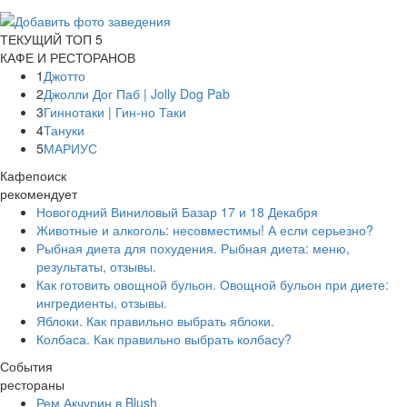
ТЕКУЩИЙ ТОП 5
КАФЕ И РЕСТОРАНОВ
1
Джотто
2
Джолли Дог Паб | Jolly Dog Pab
3
Гиннотаки | Гин-но Таки
4
Тануки
5
МАРИУС
Кафепоиск
рекомендует
Новогодний Виниловый Базар 17 и 18 Декабря
Животные и алкоголь: несовместимы! А если серьезно?
Рыбная диета для похудения. Рыбная диета: меню,
результаты, отзывы.
Как готовить овощной бульон. Овощной бульон при диете:
ингредиенты, отзывы.
Яблоки. Как правильно выбрать яблоки.
Колбаса. Как правильно выбрать колбасу?
События
рестораны
Рем Акчурин в Blush