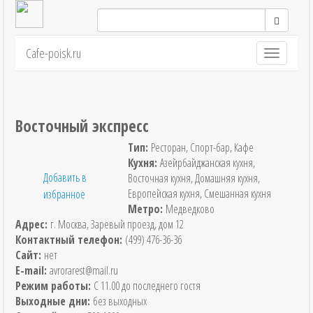
Cafe-poisk.ru
Навигация
Восточный экспресс
Тип:
Ресторан, Спорт-бар, Кафе
Кухня:
Азейрбайджанская кухня,
Добавить в
Восточная кухня, Домашняя кухня,
Европейская кухня, Смешанная кухня
избранное
Метро:
Медведково
Адрес:
г. Москва, Заревый проезд, дом 12
Контактный телефон:
(499) 476-36-36
Сайт:
нет
E-mail:
avrorarest@mail.ru
Режим работы:
С 11.00 до последнего гостя
Выходные дни:
без выходных