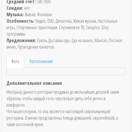
Средний счет:
500-1000
Скидки:
нет
Музыка:
Живая, Фоновая
Особенность:
Видео, DVD, Дискотека, Живая музыка, Настольные
игры, Спортивные трансляции, Спутниковое ТВ, Танцпол, Шоу-
программы
Предложения:
Гриль, Доставка еды, Еда на вынос, Мангал, Постное
меню, Проведение банкетов
Фото
Расположение
Дополнительное описание
Интерьер данного ресторан продуман до мельчайших деталей таким
образом, чтобы каждый гость чувствовал здесь себя уютно и
комфортно.
Что касается кухни, то она является настоящей сокровищницей
ресторана. В меню представлены блюда домашней, европейской, а
также восточной кухни.