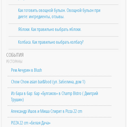
Как готовить овощной бульон. Овощной бульон при
диете: ингредиенты, отзывы.
Яблоки. Как правильно выбрать яблоки.
Колбаса. Как правильно выбрать колбасу?
СОБЫТИЯ
РЕСТОРАНЫ
Рем Акчурин в Blush
Chow Chow asian bar&food (ул. Забелина, дом 1)
Из бара в бар: бар «Булгаков» в Champ Bistro ( Дмитрий
Трушин)
Александр Ишов и Миша Спирит в Pizza 22 cm
PIZZA 22 cm «Белая Дача»