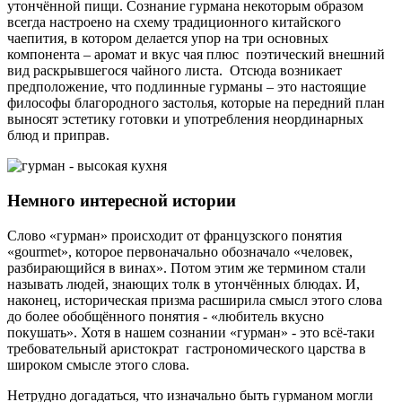
утончённой пищи. Сознание гурмана некоторым образом
всегда настроено на схему традиционного китайского
чаепития, в котором делается упор на три основных
компонента – аромат и вкус чая плюс поэтический внешний
вид раскрывшегося чайного листа. Отсюда возникает
предположение, что подлинные гурманы – это настоящие
философы благородного застолья, которые на передний план
выносят эстетику готовки и употребления неординарных
блюд и приправ.
Немного интересной истории
Слово «гурман» происходит от французского понятия
«gourmet», которое первоначально обозначало «человек,
разбирающийся в винах». Потом этим же термином стали
называть людей, знающих толк в утончённых блюдах. И,
наконец, историческая призма расширила смысл этого слова
до более обобщённого понятия - «любитель вкусно
покушать». Хотя в нашем сознании «гурман» - это всё-таки
требовательный аристократ гастрономического царства в
широком смысле этого слова.
Нетрудно догадаться, что изначально быть гурманом могли