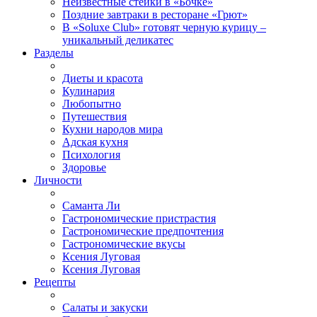
Неизвестные стейки в «Бочке»
Поздние завтраки в ресторане «Грют»
В «Soluxe Club» готовят черную курицу –
уникальный деликатес
Разделы
Диеты и красота
Кулинария
Любопытно
Путешествия
Кухни народов мира
Адская кухня
Психология
Здоровье
Личности
Саманта Ли
Гастрономические пристрастия
Гастрономические предпочтения
Гастрономические вкусы
Ксения Луговая
Ксения Луговая
Рецепты
Салаты и закуски