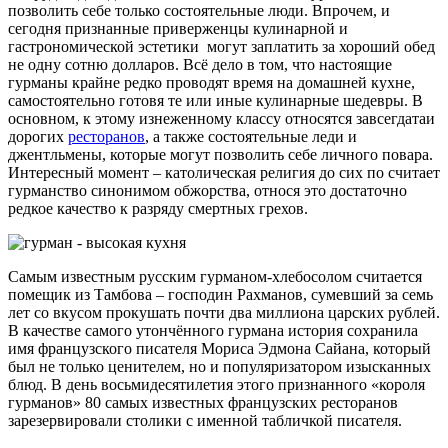
позволить себе только состоятельные люди. Впрочем, и
сегодня признанные приверженцы кулинарной и
гастрономической эстетики могут заплатить за хороший обед
не одну сотню долларов. Всё дело в том, что настоящие
гурманы крайне редко проводят время на домашней кухне,
самостоятельно готовя те или иные кулинарные шедевры. В
основном, к этому изнеженному классу относятся завсегдатаи
дорогих
ресторанов
, а также состоятельные леди и
джентльмены, которые могут позволить себе личного повара.
Интересный момент – католическая религия до сих по считает
гурманство синонимом обжорства, относя это достаточно
редкое качество к разряду смертных грехов.
Самым известным русским гурманом-хлебосолом считается
помещик из Тамбова – господин Рахманов, сумевший за семь
лет со вкусом прокушать почти два миллиона царских рублей.
В качестве самого утончённого гурмана история сохранила
имя французского писателя Мориса Эдмона Сайана, который
был не только ценителем, но и популяризатором изысканных
блюд. В день восьмидесятилетия этого признанного «короля
гурманов» 80 самых известных французских ресторанов
зарезервировали столики с именной табличкой писателя.