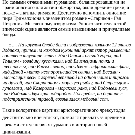
Но самыми отчаянными гурманами, балансировавшими на
грани опасного для жизни обжорства, были древние греки, а
позже – знатные римляне. Достаточно вспомнить описание
пира Трималхиона в знаменитом романе «Старикон» Гая
Петрония. Мысленному взору изумлённого читателя в этой
эпической сцене являются самые изысканные и причудливые
блюда:
« .... На круглом блюде были изображены кольцом 12 знаков
Зодиака, причем на каждом кухонный архитектор разместил
соответствующие яства. Над Овном - овечий горох, над
Тельцом - говядину кусочками, над Близнецами почки и
тестикулы, над Раком - венок, над Львом - африканские фиги,
над Девой - матку неопоросившейся свиньи, над Весами -
настоящие весы с горячей лепешкой на одной чаше и пирогом
на другой, над Скорпионом - морскую рыбку, над Стрельцом -
лупоглаза, над Козерогом - морского рака, над Водолеем гуся,
над Рыбами:-двух краснобородок. Посередке, на дернине с
подстриженной травой, возвышался медовый сот.
Такие колоритные картины аристократичного чревоугодия
действительно впечатляют, позволяя признать за древними
греками статус первых гурманов в истории нашей
цивилизации.