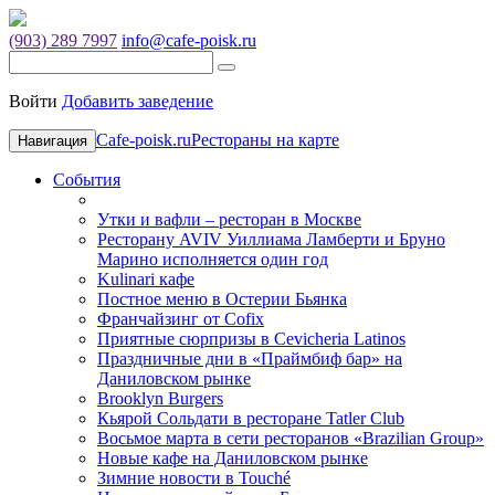
(903) 289 7997
info@cafe-poisk.ru
Войти
Добавить заведение
Cafe-poisk.ru
Рестораны на карте
Навигация
События
Утки и вафли – ресторан в Москве
Ресторану AVIV Уиллиама Ламберти и Бруно
Марино исполняется один год
Kulinari кафе
Постное меню в Остерии Бьянка
Франчайзинг от Cofix
Приятные сюрпризы в Cevicheria Latinos
Праздничные дни в «Праймбиф бар» на
Даниловском рынке
Brooklyn Burgers
Кьярой Сольдати в ресторане Tatler Club
Восьмое марта в сети ресторанов «Brazilian Group»
Новые кафе на Даниловском рынке
Зимние новости в Touché