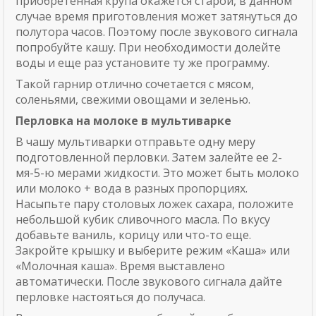
приобретенная крупа окажется старой, в данном
случае время приготовления может затянуться до
полутора часов. Поэтому после звукового сигнала
попробуйте кашу. При необходимости долейте
воды и еще раз установите ту же программу.
Такой гарнир отлично сочетается с мясом,
соленьями, свежими овощами и зеленью.
Перловка на молоке в мультиварке
В чашу мультиварки отправьте одну меру
подготовленной перловки. Затем залейте ее 2-
мя-5-ю мерами жидкости. Это может быть молоко
или молоко + вода в разных пропорциях.
Насыпьте пару столовых ложек сахара, положите
небольшой кубик сливочного масла. По вкусу
добавьте ваниль, корицу или что-то еще.
Закройте крышку и выберите режим «Каша» или
«Молочная каша». Время выставлено
автоматически. После звукового сигнала дайте
перловке настояться до получаса.