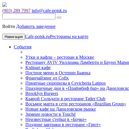
(903) 289 7997
info@cafe-poisk.ru
Войти
Добавить заведение
Cafe-poisk.ru
Рестораны на карте
Навигация
События
Утки и вафли – ресторан в Москве
Ресторану AVIV Уиллиама Ламберти и Бруно Марин
Kulinari кафе
Постное меню в Остерии Бьянка
Франчайзинг от Cofix
Приятные сюрпризы в Cevicheria Latinos
Праздничные дни в «Праймбиф бар» на Даниловск
Brooklyn Burgers
Кьярой Сольдати в ресторане Tatler Club
Восьмое марта в сети ресторанов «Brazilian Group»
Новые кафе на Даниловском рынке
Зимние новости в Touché
Неизвестные стейки в «Бочке»
Поздние завтраки в ресторане «Грют»