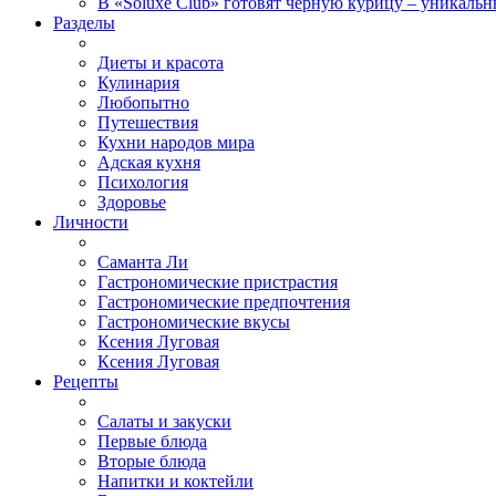
В «Soluxe Club» готовят черную курицу – уникальн
Разделы
Диеты и красота
Кулинария
Любопытно
Путешествия
Кухни народов мира
Адская кухня
Психология
Здоровье
Личности
Саманта Ли
Гастрономические пристрастия
Гастрономические предпочтения
Гастрономические вкусы
Ксения Луговая
Ксения Луговая
Рецепты
Салаты и закуски
Первые блюда
Вторые блюда
Напитки и коктейли