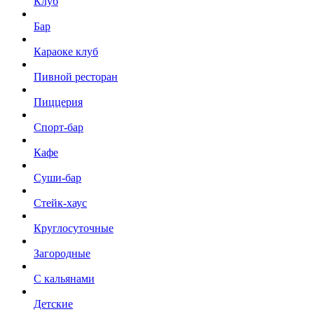
Клуб
Бар
Караоке клуб
Пивной ресторан
Пиццерия
Спорт-бар
Кафе
Суши-бар
Стейк-хаус
Круглосуточные
Загородные
С кальянами
Детские